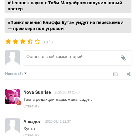
«Человек-паук» с Тоби Магуайром получил новый
постер
«Приключения Клиффа Бута» уйдут на пересъемки
— премьера под угрозой
/
3.3
3
Новые
(3)
Nova Sunrise
2025.06.13 20:07
Там в редакции наркоманы сидят.
Ответить
Апездол
2025.06.12 22:37
Хуета
Ответить