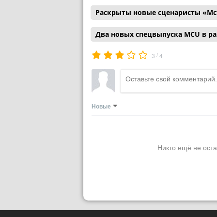
Раскрыты новые сценаристы «Мс
Два новых спецвыпуска MCU в р
/
3
4
Новые
Никто ещё не оста