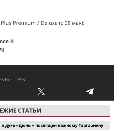
lus Premium / Deluxe (с 28 мая):
ce II
II
PS Plus
#PS5
ЕЖИЕ СТАТЬИ
 в духе «Дюны» посвящен важному Таргариену