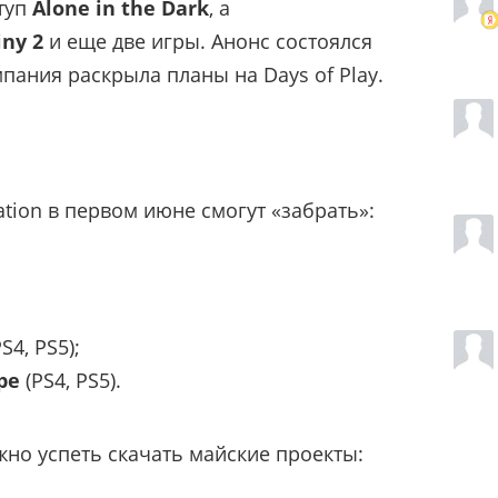
туп
Alone in the Dark
, а
iny 2
и еще две игры. Анонс состоялся
мпания раскрыла планы на Days of Play.
tion в первом июне смогут «забрать»:
S4, PS5);
pe
(PS4, PS5).
но успеть скачать майские проекты: