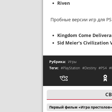
Riven
Пробные версии игр для PS P
Kingdom Come Deliveran
Sid Meier's Civilization V
Рубрика:
Игры
Теги:
#PlayStation
#Destiny
#PS4
#
СВ
Первый фильм «Игра престолов»