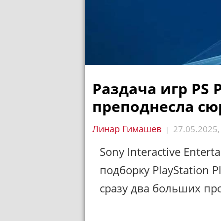
Раздача игр PS P
преподнесла сю
Линар Гимашев
27.05.2025
|
Sony Interactive Ente
подборку PlayStation P
сразу два больших про