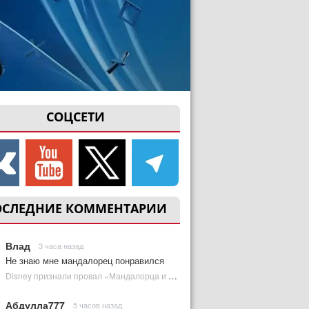
СОЦСЕТИ
ОСЛЕДНИЕ КОММЕНТАРИИ
Влад
3 часа назад
Не знаю мне мандалорец понравился
Disney признали провал «Мандалорца и Грогу» и еще одной новинки | Plugged In Ru
Абдулла777
5 часов назад