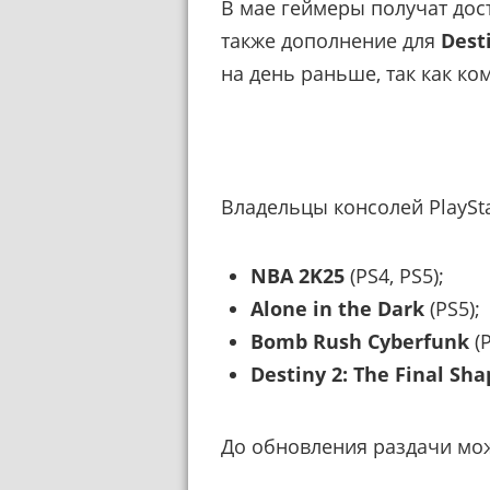
В мае геймеры получат дос
также дополнение для
Dest
на день раньше, так как ко
Владельцы консолей PlaySta
NBA 2K25
(PS4, PS5);
Alone in the Dark
(PS5);
Bomb Rush Cyberfunk
(P
Destiny 2: The Final Sha
До обновления раздачи мож