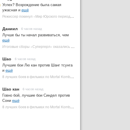
Успех? Возрождение была самая
ужасная и
ещё
Режиссер покинул «Мир Юрского периода 5» | Plugged In Ru
Даниил
6 часов назад
Лучше бы ты начал развиваться, чем
ещё
Итоговые сборы «Супергерл» оказались худшими для DC за два десятилетия | Plugged In Ru
Шао
6 часов назад
Лучшие бои Лю кан против Шанг тсунга
и
ещё
8 лучших боев в фильмах по Mortal Kombat: от «Смертельной битвы» до «Мортал Комбат 2» | Plugged In Ru
Шао кан
6 часов назад
Говно бой, лучшие бои Синдел против
Сони
ещё
8 лучших боев в фильмах по Mortal Kombat: от «Смертельной битвы» до «Мортал Комбат 2» | Plugged In Ru