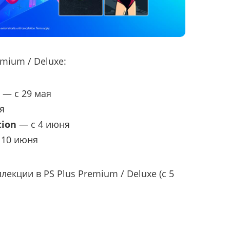
emium / Deluxe:
— с 29 мая
я
tion
— с 4 июня
 10 июня
лекции в PS Plus Premium / Deluxe (с 5