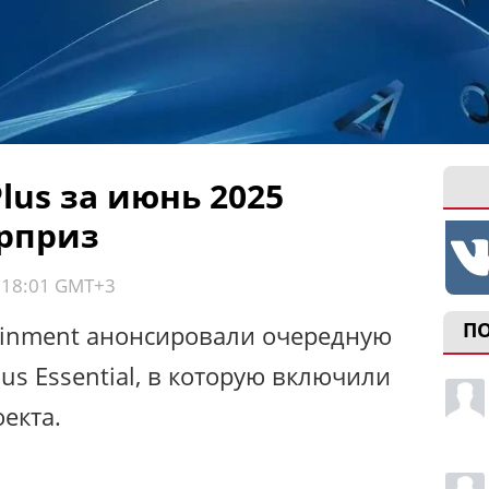
lus за июнь 2025
рприз
, 18:01 GMT+3
П
rtainment анонсировали очередную
lus Essential, в которую включили
екта.