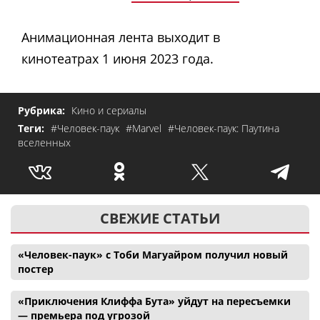
Анимационная лента выходит в
кинотеатрах 1 июня 2023 года.
Рубрика:
Кино и сериалы
Теги:
#Человек-паук
#Marvel
#Человек-паук: Паутина
вселенных
СВЕЖИЕ СТАТЬИ
«Человек-паук» с Тоби Магуайром получил новый
постер
«Приключения Клиффа Бута» уйдут на пересъемки
— премьера под угрозой