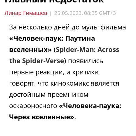
Линар Гимашев
25.05.2023, 08:35 GMT+3
|
За несколько дней до мультфильма
«Человек-паук: Паутина
вселенных»
(
Spider-Man: Across
the Spider-Verse
)
появились
первые реакции, и критики
говорят, что кинокомикс является
достойным преемником
оскароносного
«Человека-паука:
Через вселенные»
.