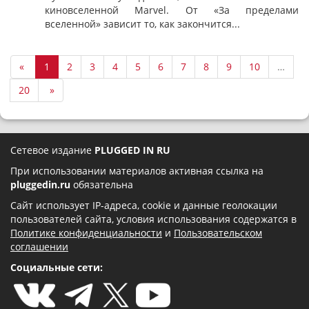
киновселенной Marvel. От «За пределами
вселенной» зависит то, как закончится...
«
1
2
3
4
5
6
7
8
9
10
…
20
»
Сетевое издание
PLUGGED IN RU
При использовании материалов активная ссылка на
pluggedin.ru
обязательна
Сайт использует IP-адреса, cookie и данные геолокации
пользователей сайта, условия использования содержатся в
Политике конфиденциальности
и
Пользовательском
соглашении
Социальные сети: