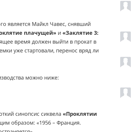
го является Майкл Чавес, снявший
оклятие плачущей»
и
«Заклятие 3:
оящее время должен выйти в прокат в
ъемки уже стартовали, перенос вряд ли
изводства можно ниже:
откий синопсис сиквела
«Проклятии
щим образом: «1956 – Франция.
остраняется».