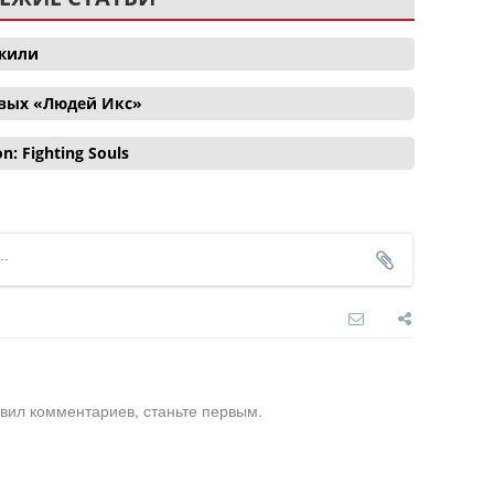
ожили
овых «Людей Икс»
 Fighting Souls
вил комментариев, станьте первым.