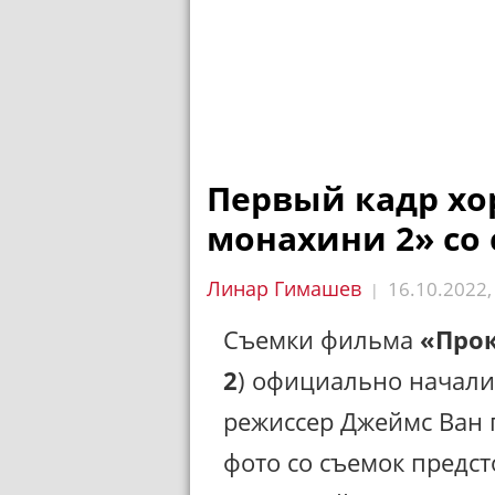
Первый кадр хо
монахини 2» со
Линар Гимашев
16.10.2022
|
Съемки фильма
«Про
2
) официально начали
режиссер Джеймс Ван 
фото со съемок предс