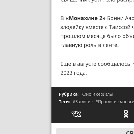
В
«Монахине 2»
Бонни Аар
злодейку вместе с Таиссой 
прошлом месяце было объя
главную роль в ленте.
Еще в августе сообщалось,
2023 года.
Рубрика:
Кино и сериалы
Теги:
#Заклятие
#Проклятие монах
СВ