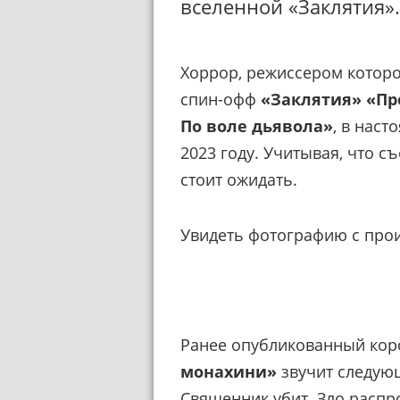
вселенной «Заклятия».
Хоррор, режиссером которо
спин-офф
«Заклятия»
«Пр
По воле дьявола»
, в наст
2023 году. Учитывая, что с
стоит ожидать.
Увидеть фотографию с про
Ранее опубликованный кор
монахини»
звучит следую
Священник убит. Зло распр