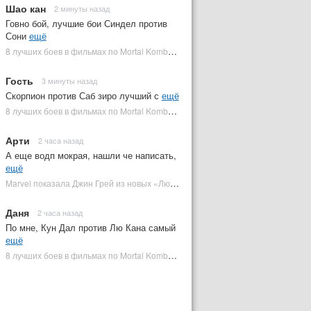
Шао кан
2 минуты назад
Говно бой, лучшие бои Синдел против
Сони
ещё
8 лучших боев в фильмах по Mortal Kombat: от «Смертельной битвы» до «Мортал Комбат 2» | Plugged In Ru
Гость
3 минуты назад
Скорпион против Саб зиро лучший с
ещё
8 лучших боев в фильмах по Mortal Kombat: от «Смертельной битвы» до «Мортал Комбат 2» | Plugged In Ru
Арти
2 часа назад
А еще водп мокрая, нашли че написать,
ещё
Marvel показала Джин Грей из новых «Людей Икс» | Plugged In Ru
Даня
2 часа назад
По мне, Кун Дал против Лю Кана самый
ещё
8 лучших боев в фильмах по Mortal Kombat: от «Смертельной битвы» до «Мортал Комбат 2» | Plugged In Ru