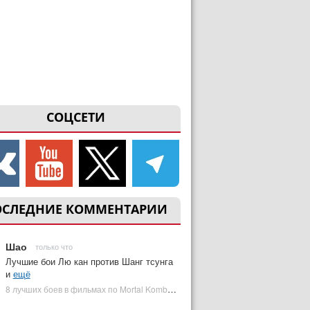
СОЦСЕТИ
ОСЛЕДНИЕ КОММЕНТАРИИ
Шао
только что
Лучшие бои Лю кан против Шанг тсунга
и
ещё
8 лучших боев в фильмах по Mortal Kombat: от «Смертельной битвы» до «Мортал Комбат 2» | Plugged In Ru