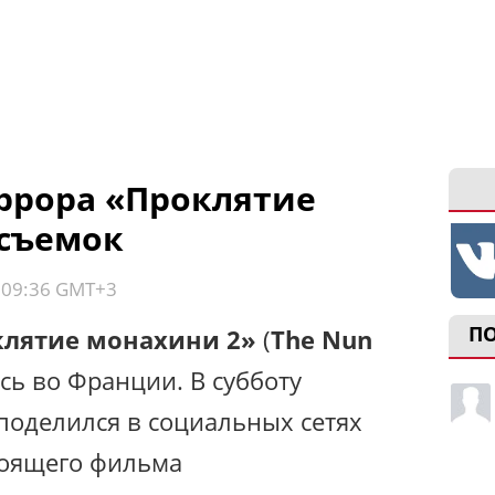
ррора «Проклятие
 съемок
, 09:36 GMT+3
П
клятие монахини 2»
(
The Nun
сь во Франции. В субботу
поделился в социальных сетях
тоящего фильма