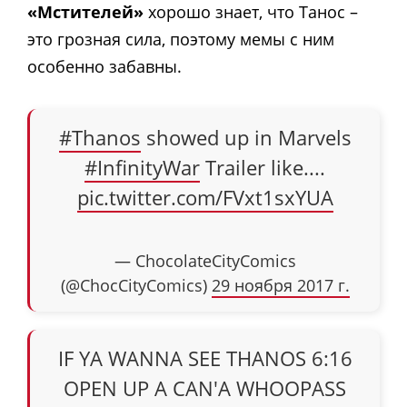
«Мстителей»
хорошо знает, что Танос –
это грозная сила, поэтому мемы с ним
особенно забавны.
#Thanos
showed up in Marvels
#InfinityWar
Trailer like....
pic.twitter.com/FVxt1sxYUA
— ChocolateCityComics
(@ChocCityComics)
29 ноября 2017 г.
IF YA WANNA SEE THANOS 6:16
OPEN UP A CAN'A WHOOPASS