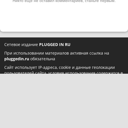
Никто ещё не оставил комментариев, станьте первым.
Сетевое издание
PLUGGED IN RU
При использовании материалов активная ссылка на
pluggedin.ru
обязательна
Сайт использует IP-адреса, cookie и данные геолокации
пользователей сайта, условия использования содержатся в
Политике конфиденциальности
и
Пользовательском
соглашении
Социальные сети:
О нас
Карта сайта