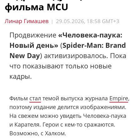
фильма MCU
Линар Гимашев
29.05.2026, 18:58 GMT+3
|
Продвижение
«Человека-паука:
Новый день»
(
Spider-Man: Brand
New Day
) активизировалось. Пока
что показывают только новые
кадры.
Фильм
стал
темой выпуска журнала
Empire
,
поэтому издание делится изображениями.
На свежем можно увидеть Человека-паука
и Карателя. Герои с кем-то сражаются.
Возможно, с Халком.