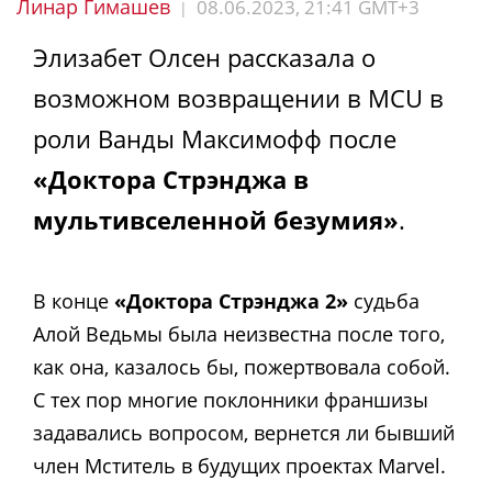
Линар Гимашев
08.06.2023, 21:41 GMT+3
|
Элизабет Олсен рассказала о
возможном возвращении в MCU в
роли Ванды Максимофф после
«Доктора Стрэнджа в
мультивселенной безумия»
.
В конце
«Доктора Стрэнджа 2»
судьба
Алой Ведьмы была неизвестна после того,
как она, казалось бы, пожертвовала собой.
С тех пор многие поклонники франшизы
задавались вопросом, вернется ли бывший
член Мститель в будущих проектах Marvel.