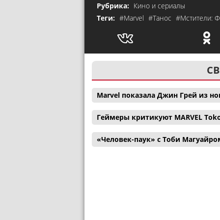
Рубрика:
Кино и сериалы
Теги:
#Marvel
#Танос
#Мстители: 
СВ
Marvel показала Джин Грей из н
Геймеры критикуют MARVEL Tokon:
«Человек-паук» с Тоби Магуайро