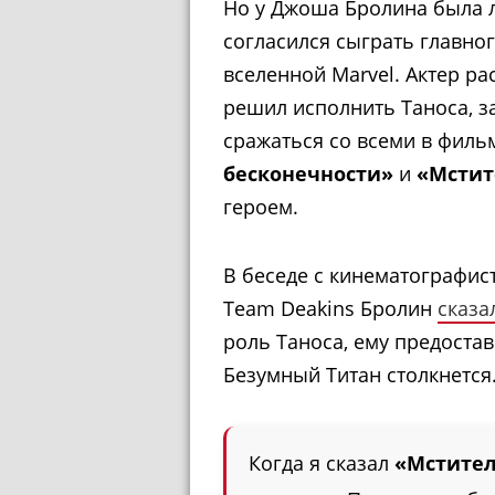
Но у Джоша Бролина была л
согласился сыграть главно
вселенной Marvel. Актер ра
решил исполнить Таноса, з
сражаться со всеми в фил
бесконечности»
и
«Мстит
героем.
В беседе с кинематографис
Team Deakins Бролин
сказа
роль Таноса, ему предоста
Безумный Титан столкнется
Когда я сказал
«Мстите