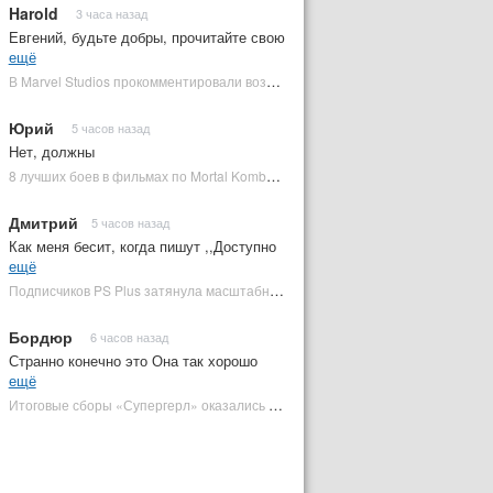
Harold
3 часа назад
Евгений, будьте добры, прочитайте свою
ещё
В Marvel Studios прокомментировали возвращение Канга на экраны | Plugged In Ru
Юрий
5 часов назад
Нет, должны
8 лучших боев в фильмах по Mortal Kombat: от «Смертельной битвы» до «Мортал Комбат 2» | Plugged In Ru
Дмитрий
5 часов назад
Как меня бесит, когда пишут ,,Доступно
ещё
Подписчиков PS Plus затянула масштабная RPG в духе Skyrim, которая доступна бесплатно | Plugged In Ru
Бордюр
6 часов назад
Странно конечно это Она так хорошо
ещё
Итоговые сборы «Супергерл» оказались худшими для DC за два десятилетия | Plugged In Ru