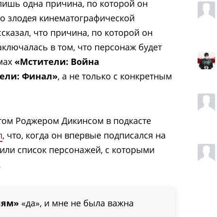
ишь одна причина, по которой он
го злодея кинематографической
ссказал, что причина, по которой он
аключалась в том, что персонаж будет
ьмах
«Мстители: Война
ели: Финал»
, а не только с конкретным
том Роджером Дикинсом в подкасте
л
, что, когда он впервые подписался на
вили список персонажей, с которыми
.
лям»
«да», и мне не была важна