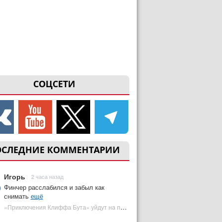
СОЦСЕТИ
ОСЛЕДНИЕ КОММЕНТАРИИ
Игорь
2 часа назад
Финчер расслабился и забыл как
снимать
ещё
«Приключения Клиффа Бута» уйдут на пересъемки — премьера под угрозой | Plugged In Ru