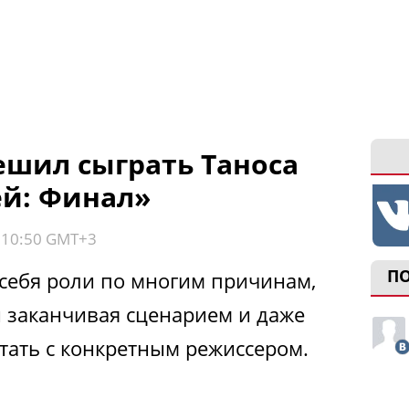
шил сыграть Таноса
ей: Финал»
, 10:50 GMT+3
П
 себя роли по многим причинам,
и заканчивая сценарием и даже
тать с конкретным режиссером.