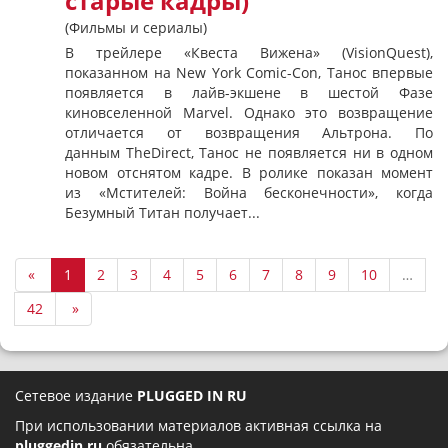
старые кадры)
(Фильмы и сериалы)
В трейлере «Квеста Вижена» (VisionQuest),
показанном на New York Comic-Con, Танос впервые
появляется в лайв-экшене в шестой Фазе
киновселенной Marvel. Однако это возвращение
отличается от возвращения Альтрона. По
данным TheDirect, Танос не появляется ни в одном
новом отснятом кадре. В ролике показан момент
из «Мстителей: Война бесконечности», когда
Безумный Титан получает...
«
1
2
3
4
5
6
7
8
9
10
…
42
»
Сетевое издание
PLUGGED IN RU
При использовании материалов активная ссылка на
pluggedin.ru
обязательна