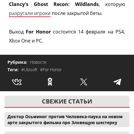
Clancy's Ghost Recon: Wildlands
, которую
разругали игроки
после закрытой беты.
Выход
For Honor
состоится 14 февраля на PS4,
Xbox One и РС.
Рубрика:
Новости
Теги:
#Ubisoft
#For Honor
СВЕЖИЕ СТАТЬИ
Доктор Осьминог против Человека-паука на новом
арте закрытого фильма про Зловещую шестерку