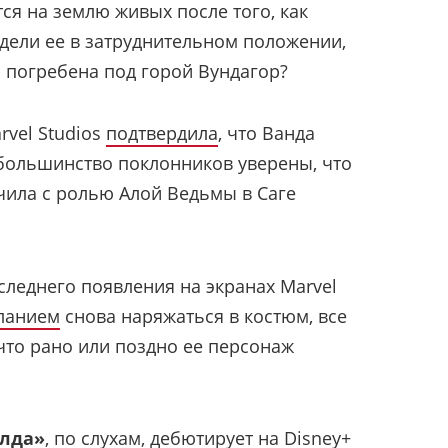
ся на землю живых после того, как
идели ее в затруднительном положении,
ь погребена под горой Вундагор?
rvel Studios
подтвердила
, что Ванда
 большинство поклонников уверены, что
чила с ролью Алой Ведьмы в Саге
следнего появления на экранах Marvel
еланием
снова наряжаться в костюм, все
 что рано или поздно ее персонаж
олда»
, по слухам, дебютирует на Disney+