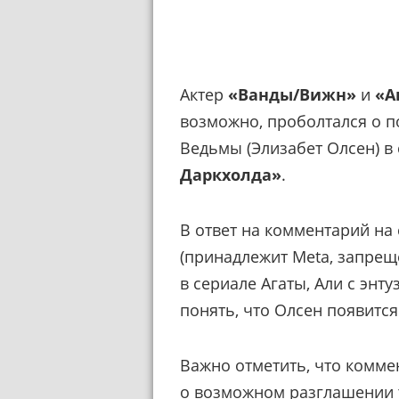
Актер
«Ванды/Вижн»
и
«А
возможно, проболтался о 
Ведьмы (Элизабет Олсен) в
Даркхолда»
.
В ответ на комментарий на 
(принадлежит Meta, запреще
в сериале Агаты, Али с энт
понять, что Олсен появится
Важно отметить, что коммен
о возможном разглашении т