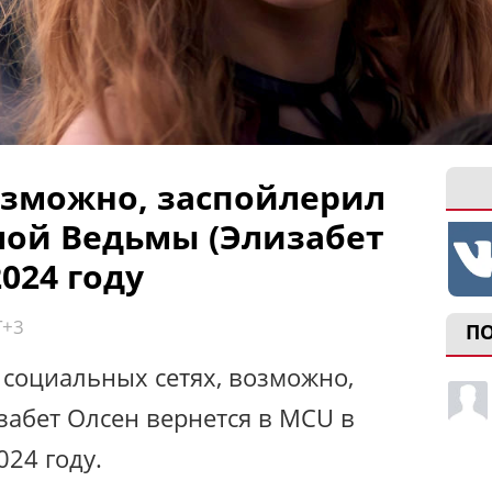
возможно, заспойлерил
ой Ведьмы (Элизабет
2024 году
T+3
П
социальных сетях, возможно,
изабет Олсен вернется в MCU в
24 году.