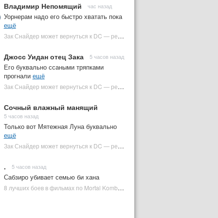
Владимир Непомящий
час назад
Уорнерам надо его быстро хватать пока
ещё
Зак Снайдер может вернуться к DC — режиссер общался с Warner Bros. (фото) | Plugged In Ru
Джосс Уидан отец Зака
5 часов назад
Его буквально ссаными тряпками
прогнали
ещё
Зак Снайдер может вернуться к DC — режиссер общался с Warner Bros. (фото) | Plugged In Ru
Сочный влажный манящий
5 часов назад
Только вот Мятежная Луна буквально
ещё
Зак Снайдер может вернуться к DC — режиссер общался с Warner Bros. (фото) | Plugged In Ru
.
5 часов назад
Сабзиро убивает семью би хана
8 лучших боев в фильмах по Mortal Kombat: от «Смертельной битвы» до «Мортал Комбат 2» | Plugged In Ru