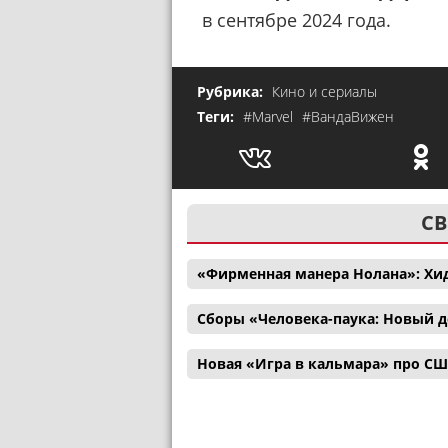
в сентябре 2024 года.
Рубрика:
Кино и сериалы
Теги:
#Marvel
#ВандаВижен
СВ
«Фирменная манера Нолана»: Хи
Сборы «Человека-паука: Новый д
Новая «Игра в кальмара» про С