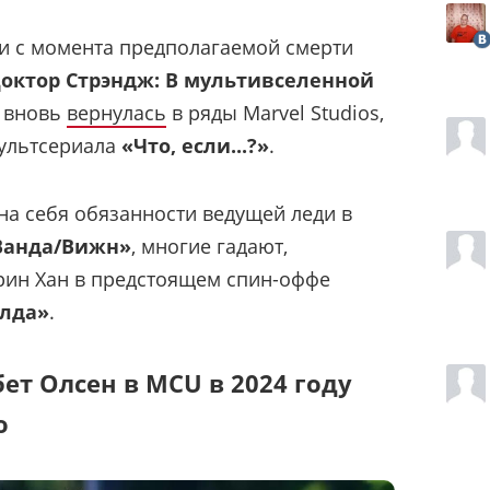
и с момента предполагаемой смерти
октор Стрэндж: В мультивселенной
н вновь
вернулась
в ряды Marvel Studios,
мультсериала
«Что, если...?»
.
а на себя обязанности ведущей леди в
Ванда/Вижн»
, многие гадают,
трин Хан в предстоящем спин-оффе
олда»
.
т Олсен в MCU в 2024 году
о