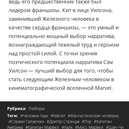
ведь его предшественник также был
лидером франшизы. Кэп в лице Уилсона,
заменивший Железного человека в
качестве сердца франшизы, — это умный и
потенциально мощный выбор нарратива,
вознаграждающий тяжелый труд и героизм
над простой силой. С точки зрения
поэтического потенциала нарратива Сэм
Уилсон — лучший выбор для того, чтобы
стать следующим Железным человеком в
кинематографической вселенной Marvel.
Рубрика:
Разборы
Теги:
#Человек-паук
#Marvel
#Фантастическая четверка
#Стражи Галактики
#Доктор Стрэндж
#Тор
#Капитан
Америка
#Капитан Марвел
#Халк
#Мисс Марвел
#Шан-Чи