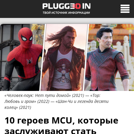
«Человек-паук: Нет пути домой» (2021) — «Тор:
Любовь и гром» (2022) — «Шан-Чи и легенда десяти
колец» (2021)
10 героев MCU, которые
заслуживают стать