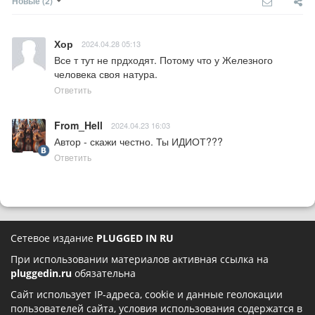
Новые
(2)
Хор
2024.04.28 05:13
Все т тут не прдходят. Потому что у Железного 
человека своя натура.
Ответить
From_Hell
2024.04.23 16:03
Автор - скажи честно. Ты ИДИОТ???
Ответить
Сетевое издание
PLUGGED IN RU
При использовании материалов активная ссылка на
pluggedin.ru
обязательна
Сайт использует IP-адреса, cookie и данные геолокации
пользователей сайта, условия использования содержатся в