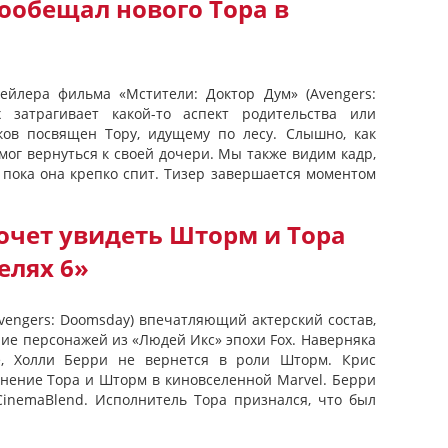
ообещал нового Тора в
ейлера фильма «Мстители: Доктор Дум» (Avengers:
 затрагивает какой-то аспект родительства или
ков посвящен Тору, идущему по лесу. Слышно, как
мог вернуться к своей дочери. Мы также видим кадр,
, пока она крепко спит. Тизер завершается моментом
очет увидеть Шторм и Тора
елях 6»
Avengers: Doomsday) впечатляющий актерский состав,
ие персонажей из «Людей Икс» эпохи Fox. Наверняка
е, Холли Берри не вернется в роли Шторм. Крис
инение Тора и Шторм в киновселенной Marvel. Берри
inemaBlend. Исполнитель Тора признался, что был