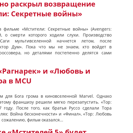
но раскрыл возвращение
ли: Секретные войны»
в фильме «Мстители: Секретные войны» (Avengers:
й, о смерти которого ходили слухи. Производство
Саги мультивселенной начнется летом, после
ктор Дум». Пока что мы не знаем, кто войдет в
кроссовера, но деталями постепенно делятся сами
«Рагнарек» и «Любовь и
ра в MCU
м для Бога грома в киновселенной Marvel. Однако
оэтому франшизу решили мягко перезапустить. «Тор:
7 году. После того, как братья Руссо сделали Тора
лях: Война бесконечности» и «Финал», «Тор: Любовь
К сожалению, фильм оказался...
ке «Мстителей 5» будет