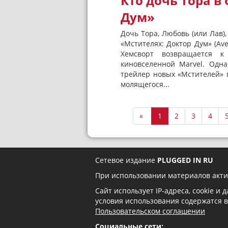
Кто дочь Тора в
Дум»
Дочь Тора, Любовь (или Лав),
«Мстителях: Доктор Дум» (Av
Хемсворт возвращается к
киновселенной Marvel. Одн
трейлер новых «Мстителей» п
молящегося...
«
1
2
3
4
Сетевое издание
PLUGGED IN RU
При использовании материалов акти
Сайт использует IP-адреса, cookie и
условия использования содержатся 
Пользовательском соглашении
Социальные сети: