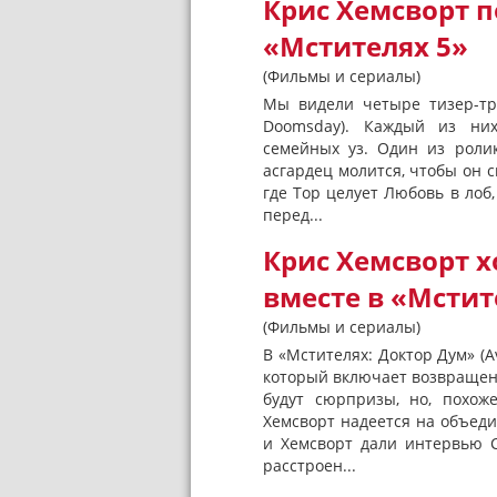
Крис Хемсворт п
«Мстителях 5»
(Фильмы и сериалы)
Мы видели четыре тизер-тр
Doomsday). Каждый из них
семейных уз. Один из роли
асгардец молится, чтобы он с
где Тор целует Любовь в лоб
перед...
Крис Хемсворт х
вместе в «Мстит
(Фильмы и сериалы)
В «Мстителях: Доктор Дум» (
который включает возвращен
будут сюрпризы, но, похож
Хемсворт надеется на объед
и Хемсворт дали интервью C
расстроен...