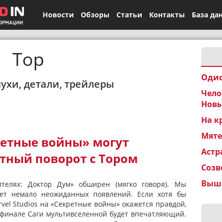
Новости
Обзоры
Статьи
Контакты
База да
Тор
Одис
лухи, детали, трейлеры
Чело
Новы
На к
Мят
ретные войны» могут
Астр
тный поворот с Тором
Созв
Вышк
телях: Доктор Дум» обширен (мягко говоря). Мы
ет немало неожиданных появлений. Если хотя бы
vel Studios на «Секретные войны» окажется правдой,
в финале Саги мультивселенной будет впечатляющий.