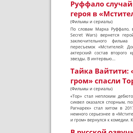
Руффало случай
героя в «Мстите
(Фильмы и сериалы)
По словам Марка Руффало, 
Secret Wars) вернется геро
заключительного фильма 
пересъемок «Мстителей: До
актерский состав второго 
звезды. В интервью...
Тайка Вайтити: 
гром» спасли То
(Фильмы и сериалы)
«Тор» стал неплохим дебюто
сиквел оказался спорным, п
Рагнарек» стал хитом в 201
немного серьезнее в «Мстите
и гром» вернулся к комедии. 
В русской озвуч