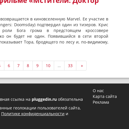
 фильме «Мстители: Доктор
 возвращается в киновселенную Marvel. Ее участие в
engers: Doomsday) подтвердил один из тизеров. Крис
 роли Бога грома в предстоящем кроссовере
ако он будет не один. Появившийся в сети второй
оказывает Тора, бродящего по лесу и, по-видимому,
5
6
7
8
9
10
…
33
»
О нас
Карта сайта
вная ссылка на
pluggedin.ru
обязательна
Реклама
 данные геолокации пользователей сайта,
в
Политике конфиденциальности
и