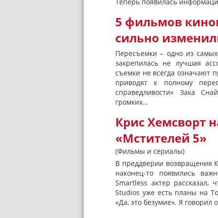
Теперь появилась информация 
5 фильмов кино
сильно изменил
Пересъемки – одно из самых
закрепилась не лучшая асс
съемки не всегда означают п
приводят к полному пере
справедливости» Зака Сна
громких...
Крис Хемсворт н
«Мстителей 5»
(Фильмы и сериалы)
В преддверии возвращения Кр
наконец-то появились важ
Smartless актер рассказал, 
Studios уже есть планы на То
«Да, это безумие». Я говорил о