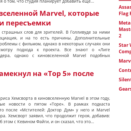
о том, что студия планирует добавить еще...
Assas
вселенной Marvel, которые
Flag
и пересъемки
Metal
Maste
 страшных слов для зрителей. В Голливуде за ними
2
оциация, и на то есть причины. Дополнительные
роблемы с фильмом, однако в некоторых случаях они
Star 
смотру подхода к проекта. Все знают о «Лиге
Com
йдера, однако с киновселенной Marvel подобных
Marve
Cont
амекнул на «Тор 5» после
Silen
Gears
иса Хемсворта в киновселенную Marvel в этом году,
ные новости о пятом «Торе». В рамках подкаста
что после «Мстителей: Доктор Дум» у него и Marvel
ра. Хемсворт заявил, что продолжит героя, добавив:
б этом с Кевином Файги, и он сказал, что это...