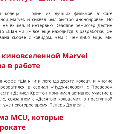
ти колец» — один из лучших фильмов в Саге
ной Marvel, и сиквел был быстро анонсирован. Но
 и не вышел. В интервью Deadline режиссер Дестин
что «Шан-Чи 2» все еще находится в разработке. Он
язана скорее с ковидом, чем с чем-либо еще. Мы
 киновселенной Marvel
а в работе
пин-оффе «Шан-Чи и легенда десяти колец», и многие
ревратился в сериал «Чудо-человек» c Тревором
Дестин Дэниел Креттон принимал активное участие в
але, связанном с «Десятью кольцами», о преступной
 уже некоторое время. Теперь Дэниел...
ма MCU, которые
прокате