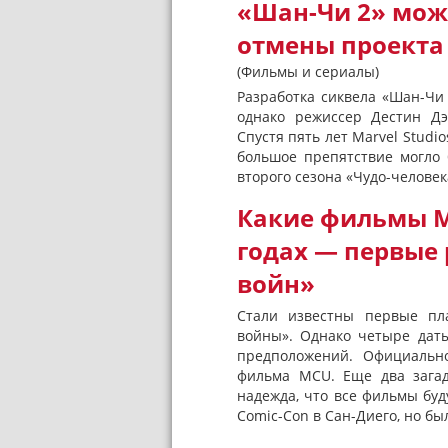
«Шан-Чи 2» мож
отмены проекта
(Фильмы и сериалы)
Разработка сиквела «Шан-Чи 
однако режиссер Дестин Дэ
Спустя пять лет Marvel Studi
большое препятствие могло 
второго сезона «Чудо-челове
Какие фильмы Ma
годах — первые
войн»
Стали известны первые пла
войны». Однако четыре даты
предположений. Официально
фильма MCU. Еще два загад
надежда, что все фильмы буд
Comic-Con в Сан-Диего, но был