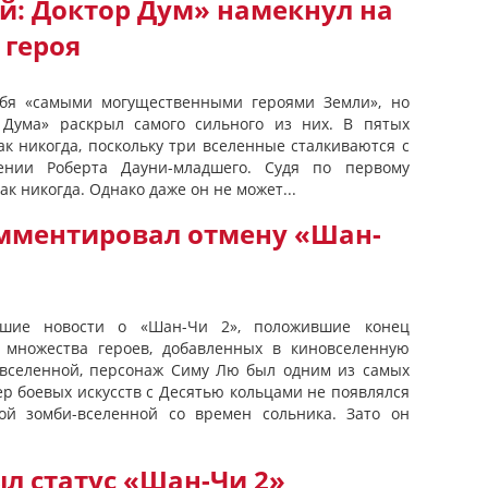
й: Доктор Дум» намекнул на
 героя
ебя «самыми могущественными героями Земли», но
Дума» раскрыл самого сильного из них. В пятых
ак никогда, поскольку три вселенные сталкиваются с
нии Роберта Дауни-младшего. Судя по первому
ак никогда. Однако даже он не может...
мментировал отмену «Шан-
ошие новости о «Шан-Чи 2», положившие конец
 множества героев, добавленных в киновселенную
ивселенной, персонаж Симу Лю был одним из самых
р боевых искусств с Десятью кольцами не появлялся
ой зомби-вселенной со времен сольника. Зато он
л статус «Шан-Чи 2»