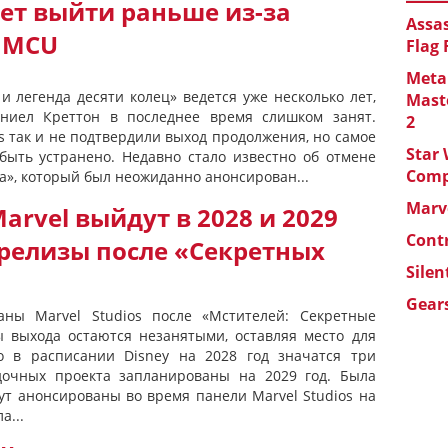
ет выйти раньше из-за
Assas
 MCU
Flag
Metal
и легенда десяти колец» ведется уже несколько лет,
Maste
ниел Креттон в последнее время слишком занят.
2
os так и не подтвердили выход продолжения, но самое
Star 
быть устранено. Недавно стало известно об отмене
Com
ка», который был неожиданно анонсирован...
Marve
rvel выйдут в 2028 и 2029
Cont
 релизы после «Секретных
Silen
Gears
ны Marvel Studios после «Мстителей: Секретные
 выхода остаются незанятыми, оставляя место для
 в расписании Disney на 2028 год значатся три
очных проекта запланированы на 2029 год. Была
ут анонсированы во время панели Marvel Studios на
а...