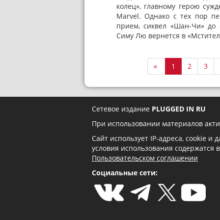
колец», главному герою суж
Marvel. Однако с тех пор п
прием, сиквел «Шан-Чи» до
Симу Лю вернется в «Мстителя
«
1
2
3
Сетевое издание
PLUGGED IN RU
При использовании материалов акти
Сайт использует IP-адреса, cookie и
условия использования содержатся 
Пользовательском соглашении
Социальные сети: