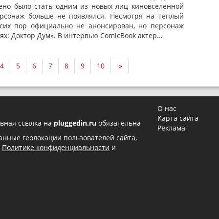
дено было стать одним из новых лиц киновселенной
ерсонаж больше не появлялся. Несмотря на теплый
 сих пор официально не анонсирован, но персонаж
х: Доктор Дум». В интервью ComicBook актер...
4
5
6
7
8
9
10
»
О нас
Карта сайта
вная ссылка на
pluggedin.ru
обязательна
Реклама
 данные геолокации пользователей сайта,
в
Политике конфиденциальности
и