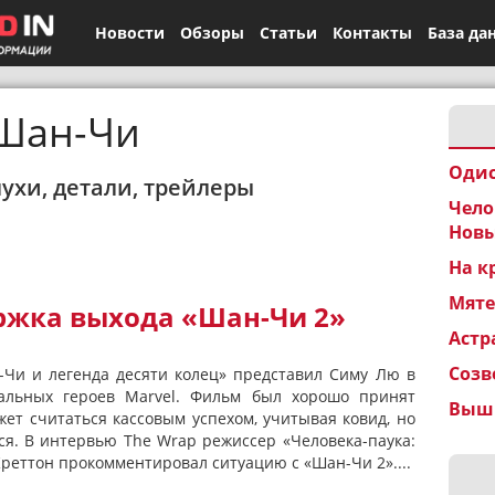
Новости
Обзоры
Статьи
Контакты
База да
Шан-Чи
Одис
лухи, детали, трейлеры
Чело
Новы
На к
Мят
ржка выхода «Шан-Чи 2»
Астр
Созв
Чи и легенда десяти колец» представил Симу Лю в
альных героев Marvel. Фильм был хорошо принят
Вышк
ет считаться кассовым успехом, учитывая ковид, но
лся. В интервью The Wrap режиссер «Человека-паука:
реттон прокомментировал ситуацию с «Шан-Чи 2»....