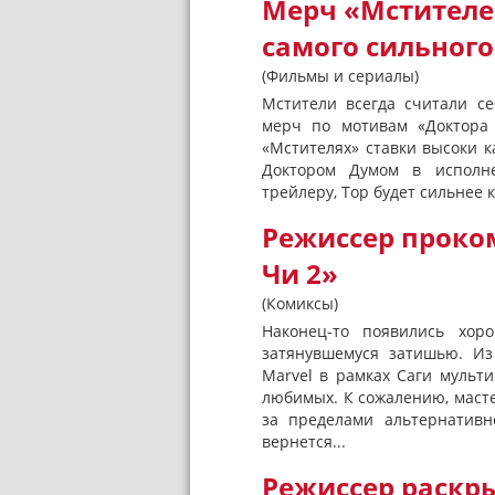
Мерч «Мстителе
самого сильного
(Фильмы и сериалы)
Мстители всегда считали с
мерч по мотивам «Доктора 
«Мстителях» ставки высоки к
Доктором Думом в исполне
трейлеру, Тор будет сильнее к
Режиссер проко
Чи 2»
(Комиксы)
Наконец-то появились хор
затянувшемуся затишью. Из
Marvel в рамках Саги мульт
любимых. К сожалению, масте
за пределами альтернативн
вернется...
Режиссер раскры