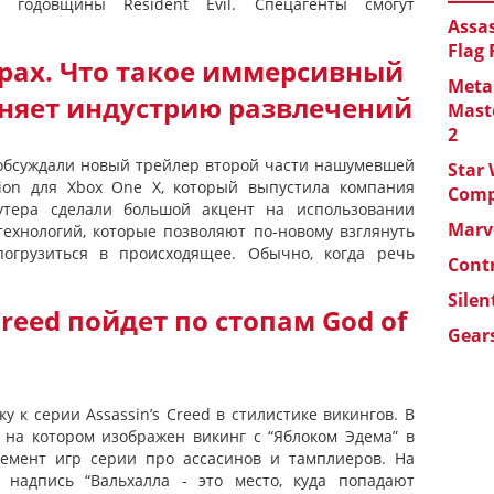
 годовщины Resident Evil. Спецагенты смогут
Assas
Flag
грах. Что такое иммерсивный
Metal
еняет индустрию развлечений
Maste
2
 обсуждали новый трейлер второй части нашумевшей
Star 
sion для Xbox One X, который выпустила компания
Com
шутера сделали большой акцент на использовании
Marve
технологий, которые позволяют по-новому взглянуть
огрузиться в происходящее. Обычно, когда речь
Cont
Silen
 Creed пойдет по стопам God of
Gears
ку к серии Assassin’s Creed в стилистике викингов. В
, на котором изображен викинг с “Яблоком Эдема” в
лемент игр серии про ассасинов и тамплиеров. На
т надпись “Вальхалла - это место, куда попадают