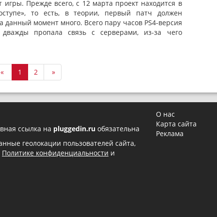
 игры. Прежде всего, с 12 марта проект находится в
ступе», то есть, в теории, первый патч должен
а данный момент много. Всего пару часов PS4-версия
дважды пропала связь с серверами, из-за чего
«
1
2
»
О нас
Карта сайта
вная ссылка на
pluggedin.ru
обязательна
Реклама
 данные геолокации пользователей сайта,
в
Политике конфиденциальности
и