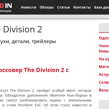
Новости
Обзоры
Статьи
Контакты
База да
 Division 2
Одис
лухи, детали, трейлеры
Чело
Новы
На к
Мят
совер The Division 2 с
Астр
Созв
Вышк
cy’s The Division 2, пройдет особый эвент, которое
це. Обладатели дополнения «Воители Нью-Йорка» в
ока смогут разблокировать ящики с уникальными
в стиле Resident Evil. Об этом стало известно в