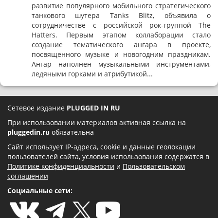
развитие популярного мобильного стратегического
танкового шутера Tanks Blitz, объявила о
сотрудничестве с российской рок-группой The
Hatters. Первым этапом коллаборации стало
создание тематического ангара в проекте,
посвященного музыке и новогодним праздникам.
Ангар наполнен музыкальными инструментами,
ледяными горками и атрибутикой...
Сетевое издание
PLUGGED IN RU
При использовании материалов активная ссылка на
pluggedin.ru
обязательна
Сайт использует IP-адреса, cookie и данные геолокации
пользователей сайта, условия использования содержатся в
Политике конфиденциальности
и
Пользовательском
соглашении
Социальные сети: