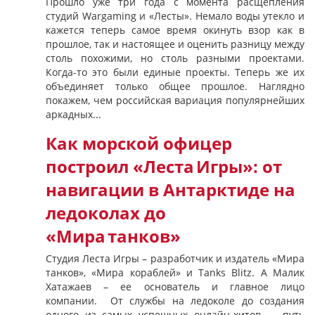
Прошло уже три года с момента расщепления
студий Wargaming и «Лесты». Немало воды утекло и
кажется теперь самое время окинуть взор как в
прошлое, так и настоящее и оценить разницу между
столь похожими, но столь разными проектами.
Когда-то это были единые проекты. Теперь же их
объединяет только общее прошлое. Наглядно
покажем, чем российская вариация популярнейших
аркадных...
Как морской офицер
построил «Леста Игры»: от
навигации в Антарктиде на
ледоколах до
«Мира танков»
Студия Леста Игры – разработчик и издатель «Мира
танков», «Мира кораблей» и Tanks Blitz. А Малик
Хатажаев – ее основатель и главное лицо
компании. От службы на ледоколе до создания
одного из самых успешных онлайн-хитов — путь