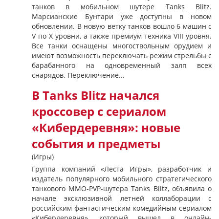
танков в мобильном шутере Tanks Blitz.
Марсианские Бунтари уже доступны в новом
обновлении. В новую ветку танков вошло 6 машин с
V по X уровни, а также премиум техника VIII уровня.
Все танки оснащены многоствольным орудием и
имеют возможность переключать режим стрельбы с
барабанного на одновременный залп всех
снарядов. Переключение...
В Tanks Blitz начался
кроссовер с сериалом
«Кибердеревня»: новые
события и предметы
(Игры)
Группа компаний «Леста Игры», разработчик и
издатель популярного мобильного стратегического
танкового MMO-PVP-шутера Tanks Blitz, объявила о
начале эксклюзивной летней коллаборации с
российским фантастическим комедийным сериалом
«Кибердеревня», который вышел в онлайн-