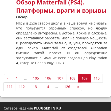
Обзор Matterfall (PS4).
Платформы, враги и взрывы
Обзор
Игры в духе старой школы в наше время не сказать,
что пользуются огромным спросом, но людям
определено интересны. Быстрые, яркие и сложные,
они заставляют работать мозг на полную мощность
и реагировать моментально, и, увы, проходятся за
один вечер. Matterfall от создателей Alienation
именно такой проект. И он определенно
заслуживает внимание всех владельцев PlayStation
4, которые неравнодушны к...
«
1
…
105
106
107
108
109
110
111
112
113
114
…
126
»
Сетевое издание
PLUGGED IN RU