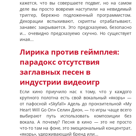
кажется, что вы совершаете подвиг, но на самом
деле вы просто вовремя наступили на невидимый
триггер, бережно подложенный программистом.
Декорации вспыхивают, скрипты отрабатывают,
занавес закрывается. Это предсказуемо, безопасно
и... очевидно предсказуемо скучно. Но существует
иная...
Лирика против геймплея:
парадокс отсутствия
заглавных песен в
индустрии видеоигр
Если кино приучило нас к тому, что у каждого
крупного полотна есть свой вокальный «якорь» —
от пафосной «Skyfall» Адель до пронзительной «My
Heart Will Go On» Селин Дион, — то игры чаще всего
выбирают путь использовать композиции без
вокала. А почему? Песня в кино — это не просто
что-то там на фоне, это эмоциональный концентрат,
«якорь», удерживающий бренд или...