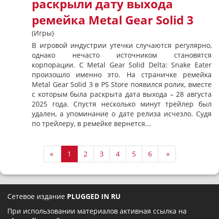
раскрыли дату выхода
ремейка Metal Gear Solid 3
(Игры)
В игровой индустрии утечки случаются регулярно,
однако нечасто источником становятся
корпорации. С Metal Gear Solid Delta: Snake Eater
произошло именно это. На страничке ремейка
Metal Gear Solid 3 в PS Store появился ролик, вместе
с которым была раскрыта дата выхода – 28 августа
2025 года. Спустя несколько минут трейлер был
удален, а упоминание о дате релиза исчезло. Судя
по трейлеру, в ремейке вернется...
«
1
2
3
4
5
6
»
Сетевое издание
PLUGGED IN RU
При использовании материалов активная ссылка на