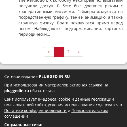
The Revolution, к которому некоторые пользователи
получили доступ. В бете был доступен режим с
кооперативными миссиями. Геймеры жалуются на
посредственную графику, тени и анимацию, а также
странную физику. Враги появляются прямо перед
носом. Наблюдаются подтормаживания, картинка
периодически...
«
1
2
»
Сетевое издание
PLUGGED IN RU
При использовании материалов активная ссылка на
pluggedin.ru
обязательна
Сайт использует IP-адреса, cookie и данные геолокации
пользователей сайта, условия использования содержатся в
Политике конфиденциальности
и
Пользовательском
соглашении
Социальные сети: