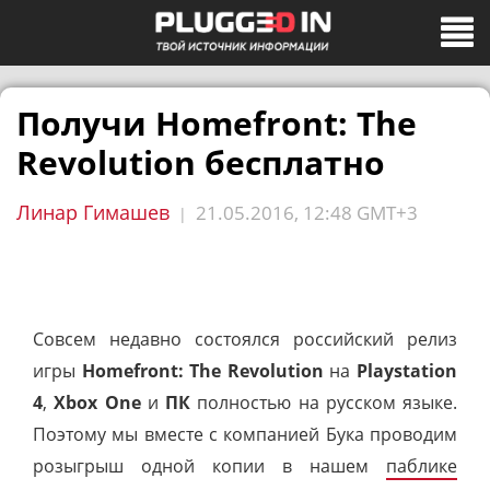
Получи Homefront: The
Revolution бесплатно
Линар Гимашев
21.05.2016, 12:48 GMT+3
|
Совсем недавно состоялся российский релиз
игры
Homefront: The Revolution
на
Playstation
4
,
Xbox One
и
ПК
полностью на русском языке.
Поэтому мы вместе с компанией Бука проводим
розыгрыш одной копии в нашем
паблике