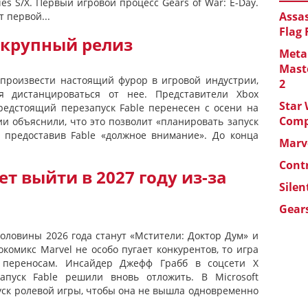
ies S/X. Первый игровой процесс Gears of War: E-Day.
Assas
т первой...
Flag
 крупный релиз
Metal
Maste
т произвести настоящий фурор в игровой индустрии,
2
я дистанцироваться от нее. Представители Xbox
Star 
предстоящий перезапуск Fable перенесен с осени на
Com
ии объяснили, что это позволит «планировать запуск
 предоставив Fable «должное внимание». До конца
Marve
Cont
ет выйти в 2027 году из-за
Silen
Gears
оловины 2026 года станут «Мстители: Доктор Дум» и
нокомикс Marvel не особо пугает конкурентов, то игра
к переносам. Инсайдер Джефф Грабб в соцсети X
апуск Fable решили вновь отложить. В Microsoft
ск ролевой игры, чтобы она не вышла одновременно