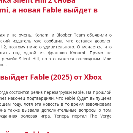
а Silent Hill 2 снова
i, а новая Fable выйдет в
ая и не очень. Konami и Bloober Team объявили о
нский издатель уже сообщил, что остался доволен
l 2, поэтому ничего удивительного. Отмечается, что
ботать над одной из франшиз Konami. Прямо не
 ремейк Silent Hill, но это кажется очевидным. Или
ю...
выйдет Fable (2025) от Xbox
огда состоится релиз перезагрузки Fable. На прошлой
mes наконец подтвердили, что Fable будет выпущена
ющем году. Хотя эта новость в то время взволновала
она также вызвала дополнительные вопросы о том,
жданная ролевая игра. Теперь портал The Verge