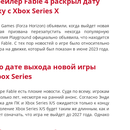
йлер Fable 4 раскрыл дату
 с Xbox Series X
 Games (Forza Horizon) объявили, когда выйдет новая
рая призвана перезапустить некогда популярную
улия Playground официально объявила, что находится
Fable. С тех пор новостей о игре было относительно
а на движке, который был показан в июне 2023 года.
о дате выхода новой игры
ox Series
ре Fable есть плохие новости. Судя по всему, игрокам
олько лет, несмотря на ранний анонс. Согласно Энди
ка для ПК и Xbox Series X/S ожидается только к концу
оление Xbox Series X/S будет таким же длинным, как и
т означать, что игра не выйдет до 2027 года. Однако