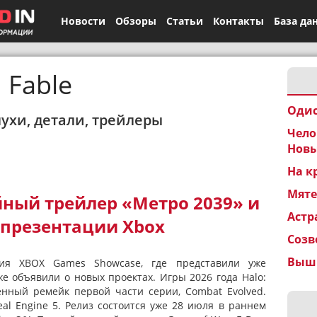
Новости
Обзоры
Статьи
Контакты
База да
Fable
Одис
лухи, детали, трейлеры
Чело
Новы
На к
Мят
ный трейлер «Метро 2039» и
Астр
 презентации Xbox
Созв
Вышк
ия XBOX Games Showcase, где представили уже
е объявили о новых проектах. Игры 2026 года Halo:
нный ремейк первой части серии, Combat Evolved.
al Engine 5. Релиз состоится уже 28 июля в раннем