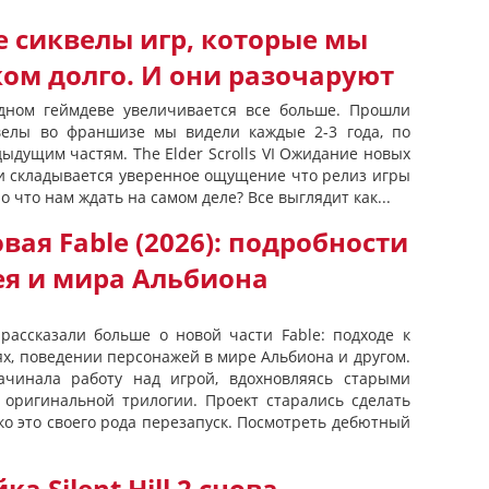
 сиквелы игр, которые мы
ом долго. И они разочаруют
адном геймдеве увеличивается все больше. Прошли
квелы во франшизе мы видели каждые 2-3 года, по
ыдущим частям. The Elder Scrolls VI Ожидание новых
, и складывается уверенное ощущение что релиз игры
о что нам ждать на самом деле? Все выглядит как...
вая Fable (2026): подробности
ея и мира Альбиона
рассказали больше о новой части Fable: подходе к
ях, поведении персонажей в мире Альбиона и другом.
ачинала работу над игрой, вдохновляясь старыми
 оригинальной трилогии. Проект старались сделать
ко это своего рода перезапуск. Посмотреть дебютный