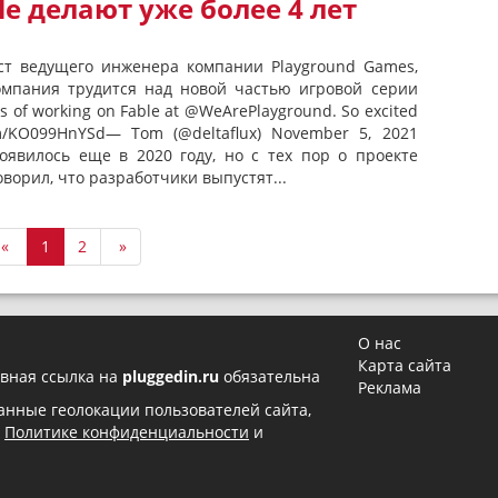
le делают уже более 4 лет
ст ведущего инженера компании Playground Games,
компания трудится над новой частью игровой серии
rs of working on Fable at @WeArePlayground. So excited
com/KO099HnYSd— Tom (@deltaflux) November 5, 2021
явилось еще в 2020 году, но с тех пор о проекте
оворил, что разработчики выпустят...
«
1
2
»
О нас
Карта сайта
вная ссылка на
pluggedin.ru
обязательна
Реклама
 данные геолокации пользователей сайта,
в
Политике конфиденциальности
и