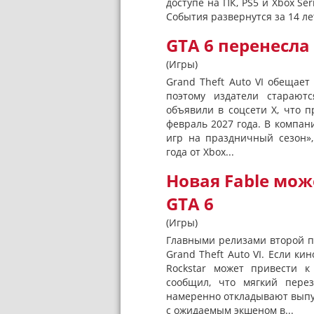
доступе на ПК, PS5 и Xbox Ser
События развернутся за 14 ле
GTA 6 перенесла
(Игры)
Grand Theft Auto VI обещае
поэтому издатели стараютс
объявили в соцсети X, что 
февраль 2027 года. В компан
игр на праздничный сезон»,
года от Xbox...
Новая Fable мож
GTA 6
(Игры)
Главными релизами второй п
Grand Theft Auto VI. Если ки
Rockstar может привести 
сообщил, что мягкий перез
намеренно откладывают выпу
с ожидаемым экшеном в...