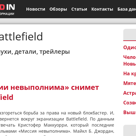
Новости
Обзоры
Статьи
Контакты
База да
attlefield
Одис
лухи, детали, трейлеры
Чело
Новы
На к
Мят
ии невыполнима» снимет
Астр
ield
Созв
Вышк
згореться борьба за права на новый блокбастер. И,
вернется вокруг экранизации Battlefield. По данным
твечать Кристофер Маккуорри, который последние
ильмами «Миссия невыполнима». Майкл Б. Джордан,