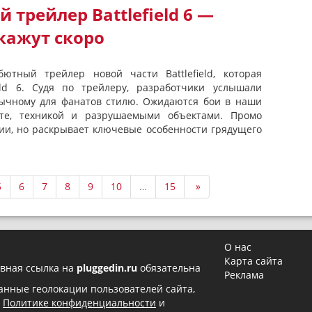
трейлер Battlefield 6 —
кажут скоро
ютный трейлер новой части Battlefield, которая
ield 6. Судя по трейлеру, разработчики услышали
вычному для фанатов стилю. Ожидаются бои в наши
те, техникой и разрушаемыми объектами. Промо
и, но раскрывает ключевые особенности грядущего
5
6
7
8
9
10
…
15
»
О нас
Карта сайта
вная ссылка на
pluggedin.ru
обязательна
Реклама
 данные геолокации пользователей сайта,
в
Политике конфиденциальности
и