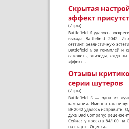
Скрытая настройк
эффект присутс
(Игры)
Battlefield 6 удалось воскр
выхода Battlefield 2042. И
сеттинг, реалистичную эстети
Battlefield 6 за геймплей 
самолеты, эпизоды, когда в
эффект...
Отзывы критиков 
серии шутеров
(Игры)
Battlefield 6 — одна из лу
кампании. Именно так пишут
BF 2042 удалось исправить. О
духе Bad Company: рецензен
Сейчас у проекта 84/100 на 
на старте. Оценки...