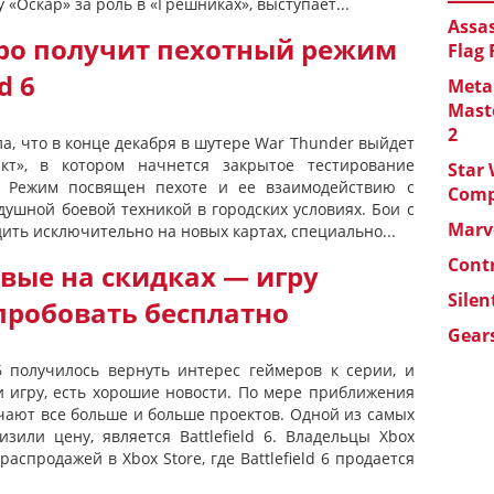
 «Оскар» за роль в «Грешниках», выступает...
Assas
оро получит пехотный режим
Flag
d 6
Metal
Maste
2
а, что в конце декабря в шутере War Thunder выйдет
кт», в котором начнется закрытое тестирование
Star 
. Режим посвящен пехоте и ее взаимодействию с
Com
ушной боевой техникой в городских условиях. Бои с
Marve
ить исключительно на новых картах, специально...
Cont
ервые на скидках — игру
Silen
пробовать бесплатно
Gears
 6 получилось вернуть интерес геймеров к серии, и
и игру, есть хорошие новости. По мере приближения
чают все больше и больше проектов. Одной из самых
зили цену, является Battlefield 6. Владельцы Xbox
распродажей в Xbox Store, где Battlefield 6 продается