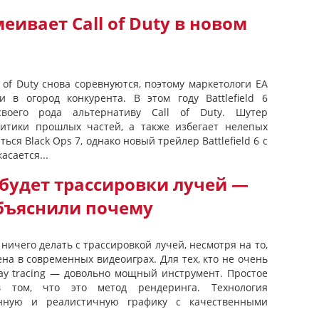
меивает Call of Duty в новом
ll of Duty снова соревнуются, поэтому маркетологи EA
 в огород конкурента. В этом году Battlefield 6
воего рода альтернативу Call of Duty. Шутер
ритики прошлых частей, а также избегает нелепых
ься Black Ops 7, однако новый трейлер Battlefield 6 с
сается...
не будет трассировки лучей —
бъяснили почему
я ничего делать с трассировкой лучей, несмотря на то,
на в современных видеоиграх. Для тех, кто не очень
ray tracing — довольно мощный инструмент. Простое
в том, что это метод рендеринга. Технология
анную и реалистичную графику с качественными