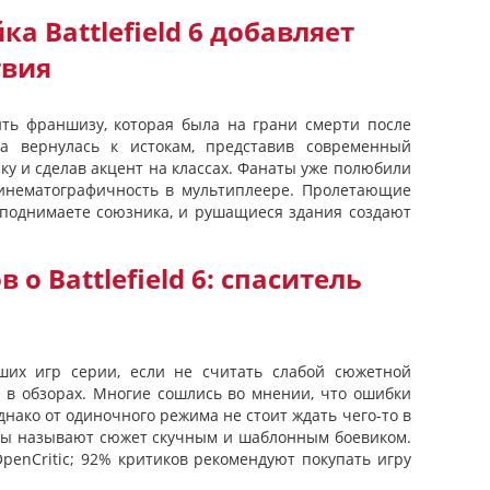
а Battlefield 6 добавляет
твия
есить франшизу, которая была на грани смерти после
гра вернулась к истокам, представив современный
ку и сделав акцент на классах. Фанаты уже полюбили
и кинематографичность в мультиплеере. Пролетающие
ы поднимаете союзника, и рушащиеся здания создают
о Battlefield 6: спаситель
чших игр серии, если не считать слабой сюжетной
 в обзорах. Многие сошлись во мнении, что ошибки
днако от одиночного режима не стоит ждать чего-то в
ты называют сюжет скучным и шаблонным боевиком.
OpenCritic; 92% критиков рекомендуют покупать игру