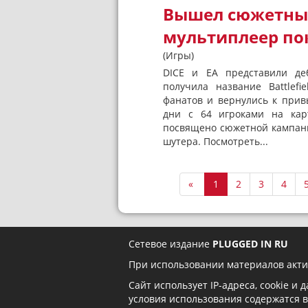
Вышел сюжетный 
мультиплеер по
(Игры)
DICE и EA представили деб
получила название Battlef
фанатов и вернулись к при
дни с 64 игроками на кар
посвящено сюжетной кампани
шутера. Посмотреть...
«
1
2
3
4
Сетевое издание
PLUGGED IN RU
При использовании материалов акти
Сайт использует IP-адреса, cookie и
условия использования содержатся 