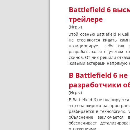
Battlefield 6 выс
трейлере
(Игры)
Этой осенью Battlefield и Ca
не стесняются кидать камни
позиционирует себя как с
разрабатывался с учетом к
скинов. От них решили отказат
живыми актерами напрямую ка
В Battlefield 6 
разработчики о
(Игры)
В Battlefield 6 не планируетс
что она широко распростране
разбирается в технологиях, 
объяснение заключается 
обеспечивает детализиров
отражениями...