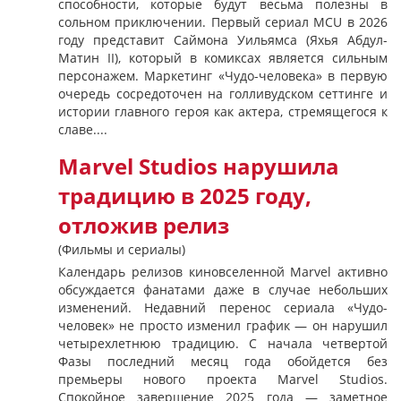
способности, которые будут весьма полезны в
сольном приключении. Первый сериал MCU в 2026
году представит Саймона Уильямса (Яхья Абдул-
Матин II), который в комиксах является сильным
персонажем. Маркетинг «Чудо-человека» в первую
очередь сосредоточен на голливудском сеттинге и
истории главного героя как актера, стремящегося к
славе....
Marvel Studios нарушила
традицию в 2025 году,
отложив релиз
(Фильмы и сериалы)
Календарь релизов киновселенной Marvel активно
обсуждается фанатами даже в случае небольших
изменений. Недавний перенос сериала «Чудо-
человек» не просто изменил график — он нарушил
четырехлетнюю традицию. С начала четвертой
Фазы последний месяц года обойдется без
премьеры нового проекта Marvel Studios.
Спокойное завершение 2025 года — заметное