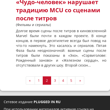
«Чудо-человек» нарушает
традицию MCU со сценами
после титров
(Фильмы и сериалы)
Долгое время сцены после титров в киновселенной
Marvel были почти в каждом проекте. В конце
концов, в первое десятилетие всегда был повод на
что-то намекнуть. Это касалось и сериалов. Пятая
Фаза была неоднозначной: важные сцены после
титров были показаны в «Эхо», «Сорвиголове:
Рожденный заново» и «Железном сердце», но
отсутствовали в других шоу. Второй сезон...
«
1
2
3
4
5
»
Сетевое издание
PLUGGED IN RU
При использовании материалов активная ссылка на