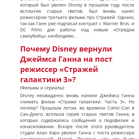
который был уволен Disney в прошлом году после
всплытия старых твитов, был вновь нанят
режиссером третьего фильма про Стражей. Однако,
так как Ганн уже подписал контракт с Warner Bros. и
DC Films для работы над новым «Отрядом
самоубийц», необходимо...
Почему Disney вернули
Джеймса Ганна на пост
режиссер «Стражей
галактики 3»?
(Фильмы и сериалы)
Disney неожиданно вновь наняли Джеймса Ганна
снимать фильм «Стражи галактики. Часть 3». Но
почему? Прошлым летом, во времена Comic-Con в
Сан-Диего, всплыла серия старых твитов Ганна, в
которых содержались сообщения о педофилии и
изнасиловании. Вскоре после этого руководитель
студии Алан Хорн уволил Ганна с поста режиссера
киновселенной Marvel. Понятно, что это было