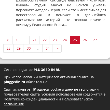
Джеймсом Ганном. Как свидетельствуют «Мстители:
Финал», студия Marvel не боится убивать
персонажей-хэдлайнеров, если это имеет смысл для
повествования и поможет в дальнейшем
рассказывании историй. Это главная причина,
почему у Реактивного Енота...
«
1
…
21
22
23
24
25
26
27
28
29
30
…
34
»
Сетевое издание
PLUGGED IN RU
При использовании материалов активная ссылка на
pluggedin.ru
обязательна
Сайт использует IP-адреса, cookie и данные геолокации
пользователей сайта, условия использования содержатся в
Политике конфиденциальности
и
Пользовательском
соглашении