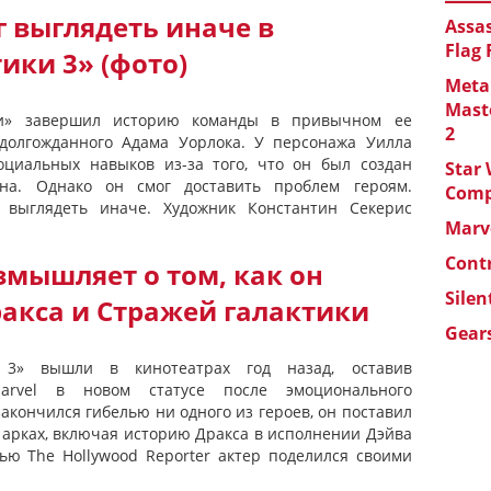
 выглядеть иначе в
Assas
Flag
ики 3» (фото)
Metal
Maste
ки» завершил историю команды в привычном ее
2
 долгожданного Адама Уорлока. У персонажа Уилла
оциальных навыков из-за того, что он был создан
Star 
она. Однако он смог доставить проблем героям.
Com
 выглядеть иначе. Художник Константин Секерис
Marve
Cont
змышляет о том, как он
Silen
акса и Стражей галактики
Gears
ь 3» вышли в кинотеатрах год назад, оставив
rvel в новом статусе после эмоционального
акончился гибелью ни одного из героев, он поставил
 арках, включая историю Дракса в исполнении Дэйва
ью The Hollywood Reporter актер поделился своими