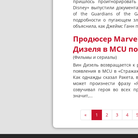
пришлось проигнорировать
Disney+ выпустили документ
of the Guardians of the G
подробности о пугающем зл
объяснила, как Джеймс Ганн п
Продюсер Marve
Дизеля в MCU по
(Фильмы и сериалы)
Вин Дизель возвращается к 
появления в MCU в «Стражах г
Как однажды сказал Ракета, 
может произнести фразу «Я
озвучивал героя во всех пр
значит,...
«
1
2
3
4