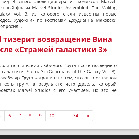
 вид Высшего эволюционера из комиксов Marvel.
альный фильм Marvel Studios Assembled: The Making
alaxy Vol. 3, из которого стали известны новые
одее. Художник по костюмам Джудианна Маковски
опросил...
l тизерит возвращение Вина
сле «Стражей галактики 3»
роли почти всеми любимого Грута после последнего
алактики. Часть 3» (Guardians of the Galaxy Vol. 3).
вокабуляр Грута «ограничен» тем, что он в основном
 есть Грут», в результате чего Дизель, который
оектах Marvel Studios с его участием. Но это не
5
6
7
8
9
10
…
34
»