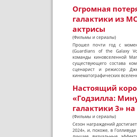
Огромная потеря
галактики из MC
актрисы
(Фильмы и сериалы)
Прошел почти год с момен
(Guardians of the Galaxy 
команды киновселенной Mar
существующего состава ком
сценарист и режиссер Дже
кинематографических вселенн
Настоящий коро
«Годзилла: Мин
галактики 3» на
(Фильмы и сериалы)
Сезон награждений достигае
2024», и, похоже, в Голливуд
лучшие визуальные эффект