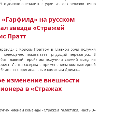
Что должно опечалить студии, из всех релизов точно
 «Гарфилд» на русском
рал звезда «Стражей
ис Пратт
Гарфилд» с Крисом Праттом в главной роли получил
 полноценно показывает грядущий перезапуск. В
юбит главный герой) мы получили свежий вгляд на
оект. Лента создана с применением компьютерной
иближена к оригинальным комиксам Джима...
ое изменение внешности
ионера в «Стражах
ругим членам команды «Стражей галактики. Часть 3»