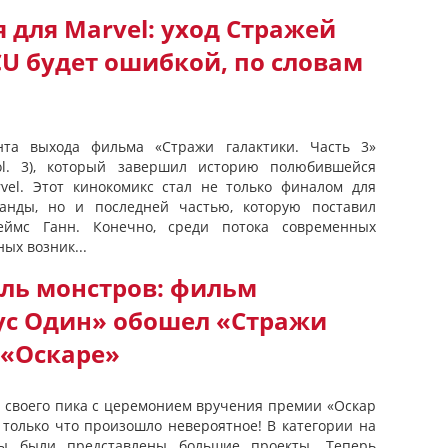
 для Marvel: уход Стражей
U будет ошибкой, по словам
та выхода фильма «Стражи галактики. Часть 3»
Vol. 3), который завершил историю полюбившейся
vel. Этот кинокомикс стал не только финалом для
анды, но и последней частью, которую поставил
ймс Ганн. Конечно, среди потока современных
ых возник...
ль монстров: фильм
ус Один» обошел «Стражи
 «Оскаре»
т своего пика с церемонием вручения премии «Оскар
е только что произошло невероятное! В категории на
ы были представлены большие проекты. Теперь