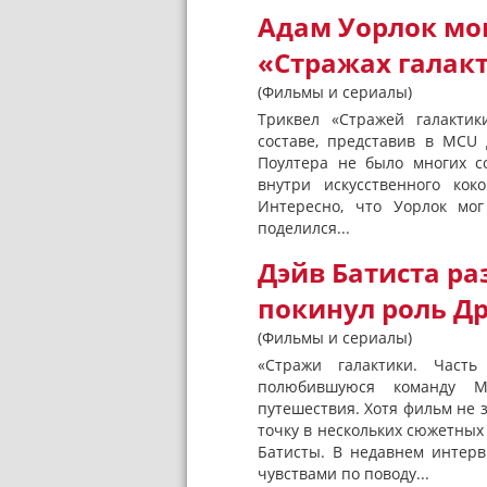
Адам Уорлок мог
«Стражах галакт
(Фильмы и сериалы)
Триквел «Стражей галакти
составе, представив в MCU
Поултера не было многих с
внутри искусственного кок
Интересно, что Уорлок мог
поделился...
Дэйв Батиста ра
покинул роль Др
(Фильмы и сериалы)
«Стражи галактики. Част
полюбившуюся команду Ma
путешествия. Хотя фильм не з
точку в нескольких сюжетных
Батисты. В недавнем интерв
чувствами по поводу...