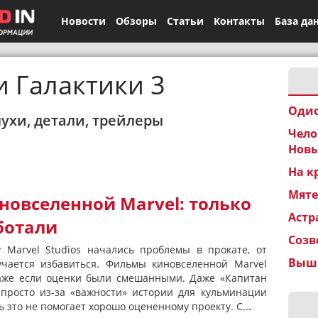
Новости
Обзоры
Статьи
Контакты
База да
 Галактики 3
Одис
лухи, детали, трейлеры
Чело
Новы
На к
Мят
новселенной Marvel: только
Астр
ботали
Созв
 Marvel Studios начались проблемы в прокате, от
Вышк
учается избавиться. Фильмы киновселенной Marvel
аже если оценки были смешанными. Даже «Капитан
просто из-за «важности» истории для кульминации
 это не помогает хорошо оцененному проекту. С...