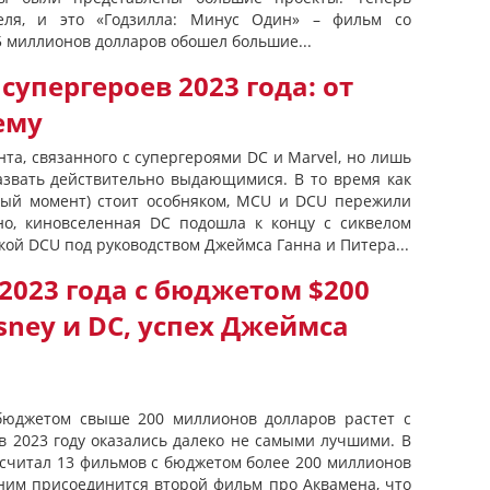
еля, и это «Годзилла: Минус Один» – фильм со
 миллионов долларов обошел большие...
супергероев 2023 года: от
ему
нта, связанного с супергероями DC и Marvel, но лишь
азвать действительно выдающимися. В то время как
ный момент) стоит особняком, MCU и DCU пережили
но, киновселенная DC подошла к концу с сиквелом
кой DCU под руководством Джеймса Ганна и Питера...
2023 года с бюджетом $200
sney и DC, успех Джеймса
 бюджетом свыше 200 миллионов долларов растет с
в 2023 году оказались далеко не самыми лучшими. В
насчитал 13 фильмов с бюджетом более 200 миллионов
 ним присоединится второй фильм про Аквамена, что