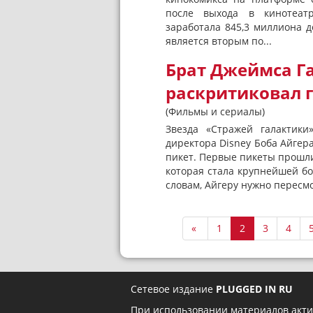
после выхода в кинотеатр
заработала 845,3 миллиона 
является вторым по...
Брат Джеймса Г
раскритиковал г
(Фильмы и сериалы)
Звезда «Стражей галактики
директора Disney Боба Айгера
пикет. Первые пикеты прошли
которая стала крупнейшей бо
словам, Айгеру нужно пересмо
«
1
2
3
4
Сетевое издание
PLUGGED IN RU
При использовании материалов акти