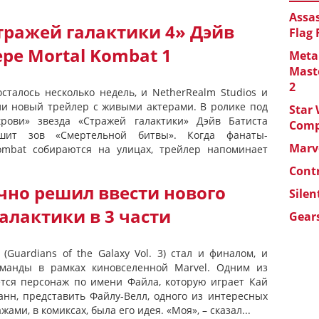
Assas
ражей галактики 4» Дэйв
Flag
ере Mortal Kombat 1
Metal
Maste
2
сталось несколько недель, и NetherRealm Studios и
ли новый трейлер с живыми актерами. В ролике под
Star 
рови» звезда «Стражей галактики» Дэйв Батиста
Com
ышит зов «Смертельной битвы». Когда фанаты-
Marve
mbat собираются на улицах, трейлер напоминает
Cont
чно решил ввести нового
Silen
алактики в 3 части
Gears
(Guardians of the Galaxy Vol. 3) стал и финалом, и
манды в рамках киновселенной Marvel. Одним из
тся персонаж по имени Файла, которую играет Кай
анн, представить Файлу-Велл, одного из интересных
ами, в комиксах, была его идея. «Моя», – сказал...