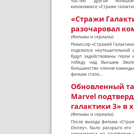
частью другой большо
кинокомиксе «Стражи галактик
«Стражи Галакт
разочаровал ко
(Фильмы и сериалы)
Режиссер «Стражей Галактики. 
поделился неутешительной 
будут задействованы герои 
победу над Высшим Эволю
большинство членов команды 
фильма стало...
Обновленный т
Marvel подтвер
галактики 3» в 
(Фильмы и сериалы)
После выхода фильма «Стражи 
Disney+, было раскрыто ег
кинокомикса на платформе с