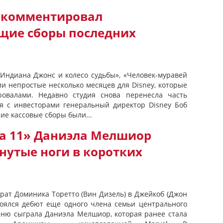
рокомментировал
щие сборы последних
и
«Индиана Джонс и колесо судьбы», «Человек-муравей
ли непростые несколько месяцев для Disney, которые
ровалами. Недавно студия снова перенесла часть
я с инвесторами генеральный директор Disney Боб
ие кассовые сборы были...
а 11» Даниэла Мелшиор
нутые ноги в коротких
рат Доминика Торетто (Вин Дизель) в Джейкоб (Джон
стоялся дебют еще одного члена семьи центрального
оиню сыграла Даниэла Мелшиор, которая ранее стала