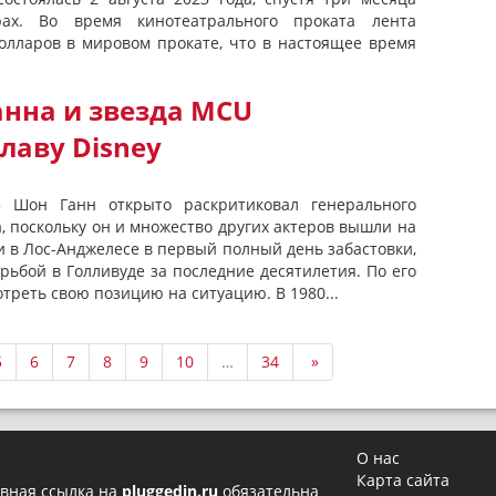
ах. Во время кинотеатрального проката лента
долларов в мировом прокате, что в настоящее время
анна и звезда MCU
лаву Disney
» Шон Ганн открыто раскритиковал генерального
, поскольку он и множество других актеров вышли на
 в Лос-Анджелесе в первый полный день забастовки,
рьбой в Голливуде за последние десятилетия. По его
треть свою позицию на ситуацию. В 1980...
5
6
7
8
9
10
…
34
»
О нас
Карта сайта
вная ссылка на
pluggedin.ru
обязательна