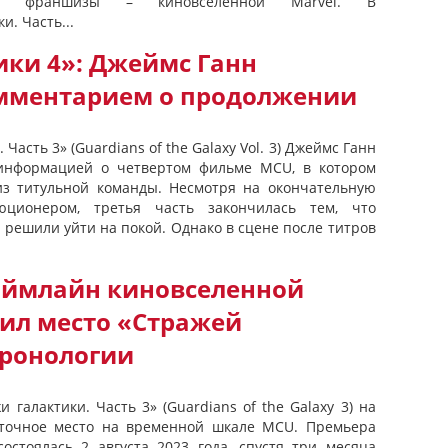
й франшизы – киновселенной Marvel. В
и. Часть...
ики 4»: Джеймс Ганн
мментарием о продолжении
Часть 3» (Guardians of the Galaxy Vol. 3) Джеймс Ганн
информацией о четвертом фильме MCU, в котором
из титульной команды. Несмотря на окончательную
ционером, третья часть закончилась тем, что
решили уйти на покой. Однако в сцене после титров
аймлайн киновселенной
дил место «Стражей
хронологии
галактики. Часть 3» (Guardians of the Galaxy 3) на
о точное место на временной шкале MCU. Премьера
остоялась 2 августа 2023 года, спустя три месяца