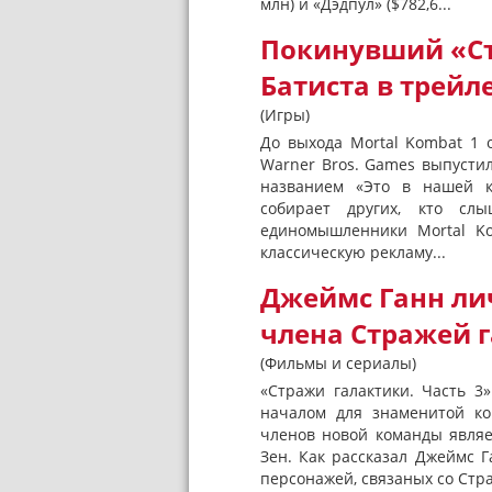
млн) и «Дэдпул» ($782,6...
Покинувший «Ст
Батиста в трейл
(Игры)
До выхода Mortal Kombat 1 о
Warner Bros. Games выпусти
названием «Это в нашей к
собирает других, кто сл
единомышленники Mortal Ko
классическую рекламу...
Джеймс Ганн ли
члена Стражей г
(Фильмы и сериалы)
«Стражи галактики. Часть 3» 
началом для знаменитой ко
членов новой команды являе
Зен. Как рассказал Джеймс Г
персонажей, связаных со Страж