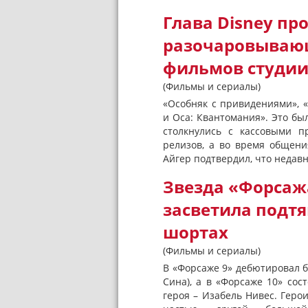
Глава Disney п
разочаровываю
фильмов студи
(Фильмы и сериалы)
«Особняк с привидениями», 
и Оса: Квантомания». Это бы
столкнулись с кассовыми п
релизов, а во время общени
Айгер подтвердил, что недавн
Звезда «Форсаж
засветила подтя
шортах
(Фильмы и сериалы)
В «Форсаже 9» дебютировал б
Сина), а в «Форсаже 10» со
героя – Изабель Нивес. Гер