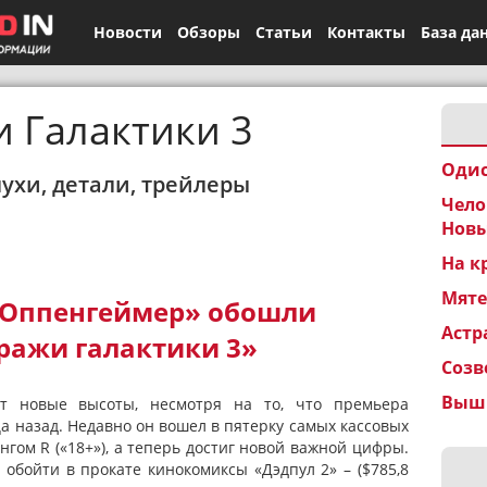
Новости
Обзоры
Статьи
Контакты
База да
 Галактики 3
Одис
лухи, детали, трейлеры
Чело
Новы
На к
Мят
«Оппенгеймер» обошли
Астр
ражи галактики 3»
Созв
Вышк
т новые высоты, несмотря на то, что премьера
а назад. Недавно он вошел в пятерку самых кассовых
гом R («18+»), а теперь достиг новой важной цифры.
обойти в прокате кинокомиксы «Дэдпул 2» – ($785,8