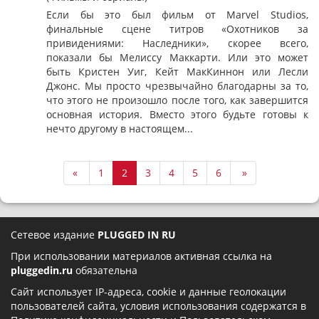
Если бы это был фильм от Marvel Studios,
финальные сцене титров «Охотников за
привидениями: Наследники», скорее всего,
показали бы Мелиссу Маккарти. Или это может
быть Кристен Уиг, Кейт МакКиннон или Лесли
Джонс. Мы просто чрезвычайно благодарны за то,
что этого не произошло после того, как завершится
основная история. Вместо этого будьте готовы к
нечто другому в настоящем...
«
1
2
3
4
5
6
»
Сетевое издание
PLUGGED IN RU
При использовании материалов активная ссылка на
pluggedin.ru
обязательна
Сайт использует IP-адреса, cookie и данные геолокации
пользователей сайта, условия использования содержатся в