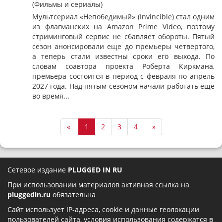
(Фильмы и сериалы)
Мультсериал «Непобедимый» (Invincible) стал одним
из флагманских на Amazon Prime Video, поэтому
стриминговый сервис не сбавляет обороты. Пятый
сезон анонсировали еще до премьеры четвертого,
а теперь стали известны сроки его выхода. По
словам соавтора проекта Роберта Киркмана,
премьера состоится в период с февраля по апрель
2027 года. Над пятым сезоном начали работать еще
во время...
«
1
2
3
4
»
Сетевое издание
PLUGGED IN RU
При использовании материалов активная ссылка на
pluggedin.ru
обязательна
Сайт использует IP-адреса, cookie и данные геолокации
пользователей сайта, условия использования содержатся в