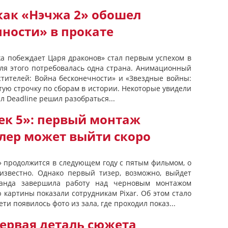
как «Нэчжа 2» обошел
ности» в прокате
а побеждает Царя драконов» стал первым успехом в
для этого потребовалась одна страна. Анимационный
стителей: Война бесконечности» и «Звездные войны:
тую строчку по сборам в истории. Некоторые увидели
ал Deadline решил разобраться...
ек 5»: первый монтаж
йлер может выйти скоро
 продолжится в следующем году с пятым фильмом, о
известно. Однако первый тизер, возможно, выйдет
манда завершила работу над черновым монтажом
картины показали сотрудникам Pixar. Об этом стало
ети появилось фото из зала, где проходил показ...
ервая деталь сюжета