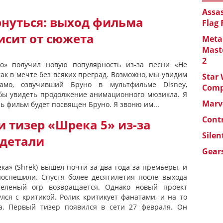
Assas
рнуться: выход фильма
Flag
исит от сюжета
Metal
Maste
2
о» получил новую популярность из-за песни «Не
ак в мечте без всяких преград. Возможно, мы увидим
Star 
амо, озвучивший Бруно в мультфильме Disney,
Com
л бы увидеть продолжение анимационного мюзикла. Я
Marve
сь фильм будет посвящен Бруно. Я звоню им...
Cont
 тизер «Шрека 5» из-за
Silen
 детали
Gears
а» (Shrek) вышел почти за два года за премьеры, и
поспешили. Спустя более десятилетия после выхода
зеленый огр возвращается. Однако новый проект
лся с критикой. Ролик критикует фанатами, и на то
а. Первый тизер появился в сети 27 февраля. Он