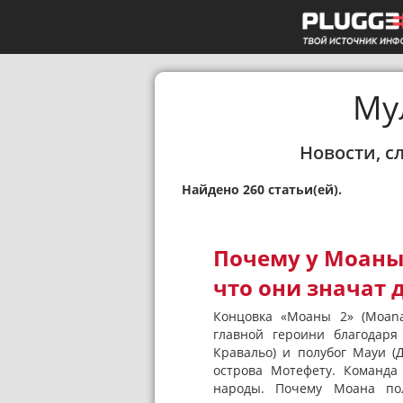
Му
Новости, с
Найдено 260 статьи(ей).
Почему у Моаны 
что они значат 
Концовка «Моаны 2» (Moana
главной героини благодаря
Кравальо) и полубог Мауи (
острова Мотефету. Команда
народы. Почему Моана пол