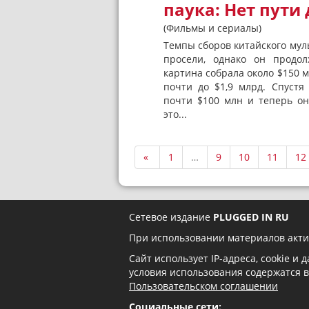
паука: Нет пути
(Фильмы и сериалы)
Темпы сборов китайского му
просели, однако он продо
картина собрала около $150 м
почти до $1,9 млрд. Спуст
почти $100 млн и теперь он
это...
«
1
…
9
10
11
12
Сетевое издание
PLUGGED IN RU
При использовании материалов акти
Сайт использует IP-адреса, cookie и
условия использования содержатся 
Пользовательском соглашении
Социальные сети: