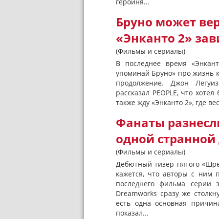
героиня...
Бруно может ве
«Энканто 2» зав
(Фильмы и сериалы)
В последнее время «Энкант
упоминай Бруно» про жизнь к
продолжение. Джон Легуиз
рассказал PEOPLE, что хоте
также жду «Энканто 2», где ве
Фанаты разнесли
одной странной
(Фильмы и сериалы)
Дебютный тизер пятого «Шрек
кажется, что авторы с ним 
последнего фильма серии 
Dreamworks сразу же столкну
есть одна основная причин
показал...