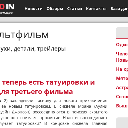
Новости
Обзоры
Статьи
Контакты
База да
льтфильм
Одис
лухи, детали, трейлеры
Чело
Новы
На к
Мят
теперь есть татуировки и
Астр
для третьего фильма
Созв
 2) закладывает основу для нового приключения
Вышк
 ее новым татуировкам. В сиквеле Моана (Аулии
Дуэйн Джонсон) воссоединяются в поисках скрытого
 успешно снимает проклятие Нало и воссоединяет
учает татуировки? В концовке сиквела главная