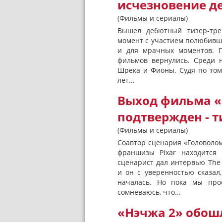
исчезновение д
(Фильмы и сериалы)
Вышел дебютный тизер-тре
момент с участием полюбивши
и для мрачных моментов. П
фильмов вернулись. Среди н
Шрека и Фионы. Судя по том
лет...
Выход фильма «
подтвержден - т
(Фильмы и сериалы)
Соавтор сценария «Головолом
франшизы Pixar находится 
сценарист дал интервью The 
и он с уверенностью сказал,
началась. Но пока мы про
сомневаюсь, что...
«Нэчжа 2» обошл