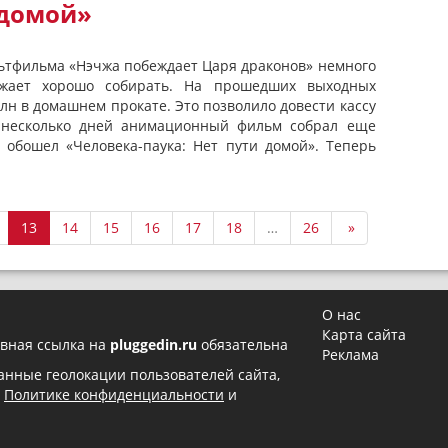
 домой»
льтфильма «Нэчжа побеждает Царя драконов» немного
лжает хорошо собирать. На прошедших выходных
лн в домашнем прокате. Это позволило довести кассу
я несколько дней анимационный фильм собрал еще
 обошел «Человека-паука: Нет пути домой». Теперь
13
14
15
16
17
18
…
26
»
О нас
Карта сайта
вная ссылка на
pluggedin.ru
обязательна
Реклама
 данные геолокации пользователей сайта,
в
Политике конфиденциальности
и