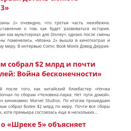
 3»
оаны 2» очевидно, что третья часть неизбежна.
тавление о том, как будет развиваться история.
ан как мультсериал для Disney+, однако после смены
аны поменялись. «Моана 2» вышла в кинотеатрах и
му миру. В интервью Comic Book Movie Дэвид Деррик-
м собрал $2 млрд и почти
лей: Война бесконечности»
й после того, как китайский блокбастер «Нэчжа
огнал по сборам «Человека-паука: Нет пути домой»,
ин кинокомикс Marvel Studios. По итогам прошедших
м собрал более $2 млрд по миру. Почти все сборы
 хотя премьера состоялась еще в нескольких...
о «Шреке 5» объясняет