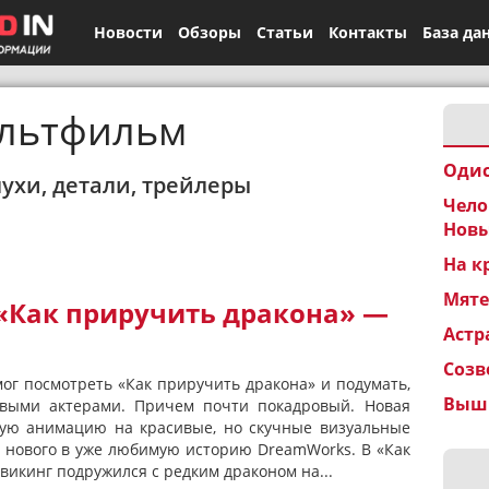
Новости
Обзоры
Статьи
Контакты
База да
льтфильм
Одис
лухи, детали, трейлеры
Чело
Новы
На к
Мят
«Как приручить дракона» —
Астр
Созв
мог посмотреть «Как приручить дракона» и подумать,
Вышк
выми актерами. Причем почти покадровый. Новая
ную анимацию на красивые, но скучные визуальные
о нового в уже любимую историю DreamWorks. В «Как
викинг подружился с редким драконом на...