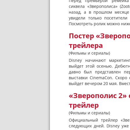
Перед премьерой ремейка
сиквела «Зверополиса» (Zoo
назад, а в прошлом месяце
увидели только посетители
Посмотреть ролик можно ниже
Постер «Звероп
трейлера
(Фильмы и сериалы)
Disney начинают маркетинг
выйдет этой осенью. Дебютн
давно был представлен пер
выставки CinemaCon. Скоро 
выйдет вечером 20 мая. Вмест
«Зверополис 2»
трейлер
(Фильмы и сериалы)
Официальный трейлер «Звер
следующих дней. Disney уже