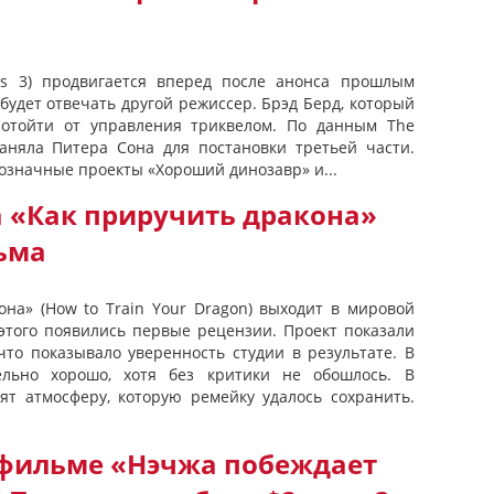
les 3) продвигается вперед после анонса прошлым
будет отвечать другой режиссер. Брэд Берд, который
 отойти от управления триквелом. По данным The
 наняла Питера Сона для постановки третьей части.
нозначные проекты «Хороший динозавр» и...
 «Как приручить дракона»
ьма
она» (How to Train Your Dragon) выходит в мировой
 этого появились первые рецензии. Проект показали
что показывало уверенность студии в результате. В
ельно хорошо, хотя без критики не обошлось. В
ят атмосферу, которую ремейку удалось сохранить.
фильме «Нэчжа побеждает