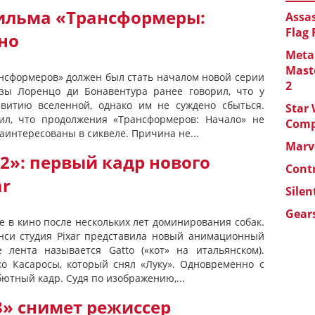
ильма «Трансформеры:
Assas
Flag
но
Metal
Maste
сформеров» должен был стать началом новой серии
2
ы Лоренцо ди Бонавентура ранее говорил, что у
витию вселенной, однако им не суждено сбыться.
Star 
л, что продолжения «Трансформеров: Начало» не
Com
заинтересованы в сиквеле. Причина не...
Marve
2»: первый кадр нового
Cont
ar
Silen
Gears
е в кино после нескольких лет доминирования собак.
нси студия Pixar представила новый анимационный
 лента называется Gatto («кот» на итальянском).
о Касаросы, который снял «Луку». Одновременно с
ютный кадр. Судя по изображению,...
3» снимет режиссер