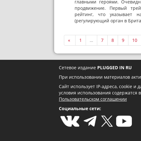
главными героями. Очевидн
продвижение. Первый трей
рейтинг, что указывает н
(регулирующий орган в Брита
«
1
…
7
8
9
10
Сетевое издание
PLUGGED IN RU
При использовании материалов акти
Сайт использует IP-адреса, cookie и
условия использования содержатся 
Пользовательском соглашении
Социальные сети: