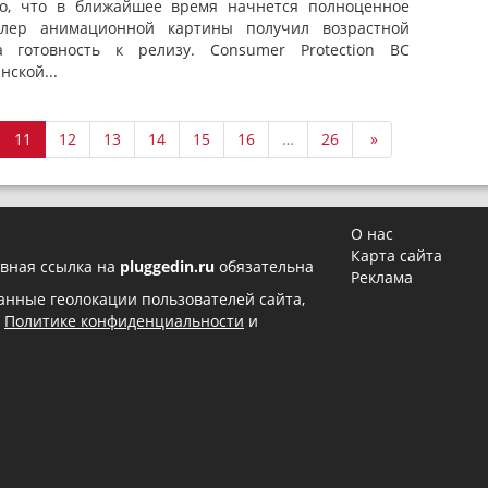
о, что в ближайшее время начнется полноценное
лер анимационной картины получил возрастной
а готовность к релизу. Consumer Protection BC
нской...
11
12
13
14
15
16
…
26
»
О нас
Карта сайта
вная ссылка на
pluggedin.ru
обязательна
Реклама
 данные геолокации пользователей сайта,
в
Политике конфиденциальности
и