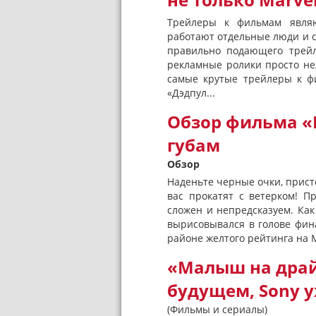
не только Marve
Трейлеры к фильмам являю
работают отдельные люди и 
правильно подающего трейл
рекламные ролики просто нел
самые крутые трейлеры к ф
«Дэдпул...
Обзор фильма «
губам
Обзор
Наденьте черные очки, прист
вас прокатят с ветерком! 
сложен и непредсказуем. Ка
вырисовывался в голове фина
районе желтого рейтинга на Me
«Малыш на драй
будущем, Sony у
(Фильмы и сериалы)