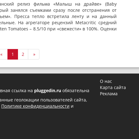
анский релиз фильма «Малыш на драйве» (Baby
торый занялся съемками сразу после отстранения от
вьем». Пресса тепло встретила ленту и на данный
льные. На агрегаторе рецензий Metacritic средний
tten Tomatoes – 8.5/10 при «свежести» в 100%. Оценки
«
1
2
»
О нас
Карта сайта
вная ссылка на
pluggedin.ru
обязательна
Реклама
 данные геолокации пользователей сайта,
в
Политике конфиденциальности
и