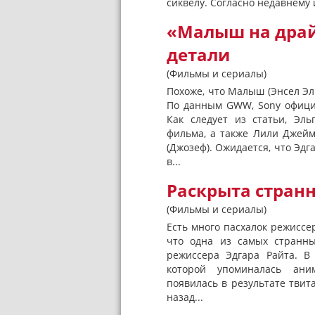
сиквелу. Согласно недавнему и
«Малыш на драй
детали
(Фильмы и сериалы)
Похоже, что Малыш (Энсел Эл
По данным GWW, Sony офици
Как следует из статьи, Эл
фильма, а также Лили Джейм
(Джозеф). Ожидается, что Эд
в...
Раскрыта странн
(Фильмы и сериалы)
Есть много пасхалок режиссе
что одна из самых странн
режиссера Эдгара Райта. В 
которой упоминалась аним
появилась в результате твита
назад...