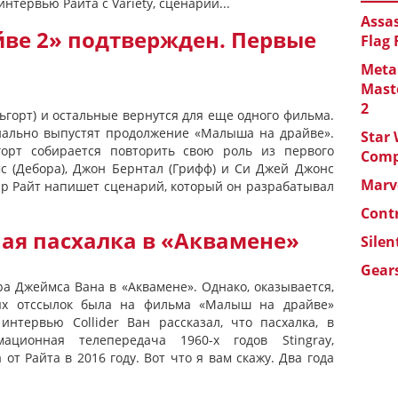
нтервью Райта с Variety, сценарий...
Assas
ве 2» подтвержден. Первые
Flag
Metal
Maste
2
ьгорт) и остальные вернутся для еще одного фильма.
ально выпустят продолжение «Малыша на драйве».
Star 
ьгорт собирается повторить свою роль из первого
Com
с (Дебора), Джон Бернтал (Грифф) и Си Джей Джонс
Marve
гар Райт напишет сценарий, который он разрабатывал
Cont
ая пасхалка в «Аквамене»
Silen
Gears
ра Джеймса Вана в «Аквамене». Однако, оказывается,
ых отссылок была на фильма «Малыш на драйве»
интервью Collider Ван рассказал, что пасхалка, в
ационная телепередача 1960-х годов Stingray,
 от Райта в 2016 году. Вот что я вам скажу. Два года