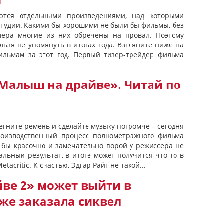
l
тся отдельными произведениями, над которыми
студии. Какими бы хорошими не были бы фильмы, без
ера многие из них обречены на провал. Поэтому
ьзя не упомянуть в итогах года. Взгляните ниже на
ильмам за этот год. Первый тизер-трейдер фильма
Малыш на драйве». Читай по
егните ремень и сделайте музыку погромче – сегодня
Производственный процесс полнометражного фильма
к бы красочно и замечательно порой у режиссера не
льный результат, в итоге может получится что-то в
tacritic. К счастью, Эдгар Райт не такой...
ве 2» может выйти в
же заказала сиквел