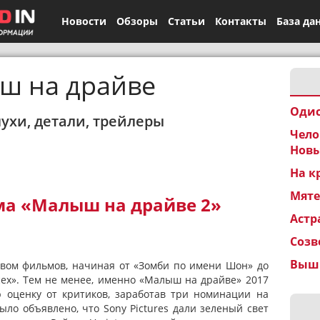
Новости
Обзоры
Статьи
Контакты
База да
ш на драйве
Одис
лухи, детали, трейлеры
Чело
Новы
На к
Мят
а «Малыш на драйве 2»
Астр
Созв
Вышк
твом фильмов, начиная от «Зомби по имени Шон» до
сех». Тем не менее, именно «Малыш на драйве» 2017
 оценку от критиков, заработав три номинации на
ыло объявлено, что Sony Pictures дали зеленый свет