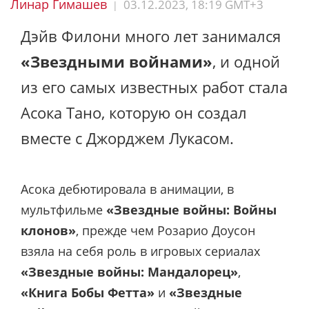
Линар Гимашев
03.12.2023, 18:19 GMT+3
|
Дэйв Филони много лет занимался
«Звездными войнами»
, и одной
из его самых известных работ стала
Асока Тано, которую он создал
вместе с Джорджем Лукасом.
Асока дебютировала в анимации, в
мультфильме
«Звездные войны: Войны
клонов»
, прежде чем Розарио Доусон
взяла на себя роль в игровых сериалах
«Звездные войны: Мандалорец»
,
«Книга Бобы Фетта»
и
«Звездные