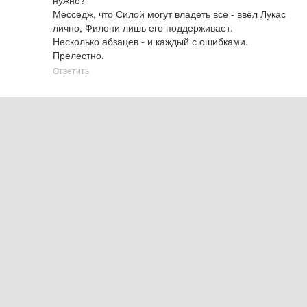
Месседж, что Силой могут владеть все - ввёл Лукас 
лично, Филони лишь его поддерживает. 

Несколько абзацев - и каждый с ошибками. 
Прелестно.
Ответить
Комментарий удален
SPEEDwagonFOND
2023.12.09 06:28
Теперь повестку собираются убрать
Ответить
Правая отрубленая ручка люка
2023.12.08 07:44
Видимо им там просто сложно её осилить
Ответить
Брат Джорджа Л
2023.12.07 03:31
Вы вообще о чем!? Это же фантастика!!! ( о фильме) 