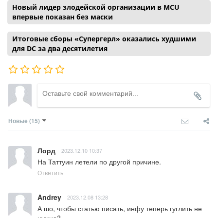
Новый лидер злодейской организации в MCU
впервые показан без маски
Итоговые сборы «Супергерл» оказались худшими
для DC за два десятилетия
Новые
(15)
Лорд
2023.12.10 10:37
На Таттуин летели по другой причине.
Ответить
Andrey
2023.12.08 13:28
А шо, чтобы статью писать, инфу теперь гуглить не 
нужно? 
