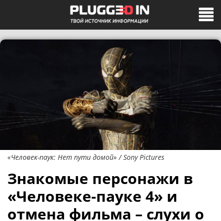
«Человек-паук: Нет пути домой» / Sony Pictures
Знакомые персонажи в
«Человеке-пауке 4» и
отмена фильма – слухи о