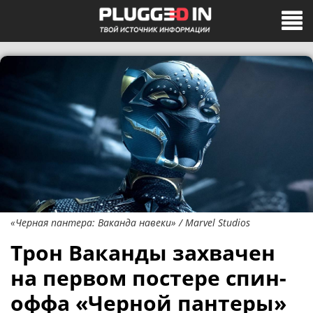
«Черная пантера: Ваканда навеки» / Marvel Studios
Трон Ваканды захвачен
на первом постере спин-
оффа «Черной пантеры»