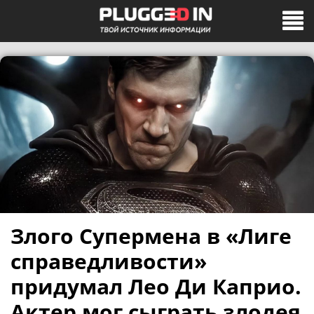
Злого Супермена в «Лиге
справедливости»
придумал Лео Ди Каприо.
Актер мог сыграть злодея