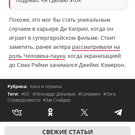
Похоже, это мог бы стать уникальным
случаем в карьере Ди Каприо, когда он
играет в супергеройском фильме. Стоит
заметить, ранее актера
рассматривали на
роль Человека-паука
, когда экранизацией
до Сэма Рэйми занимался Джеймс Кэмерон.
Рубрика:
Кино и сериалы
Теги:
#DC
#Леонардо ДиКаприо
#Супермен
#Лига
Справедливости
#Зак Снайдер
СВЕЖИЕ СТАТЬИ