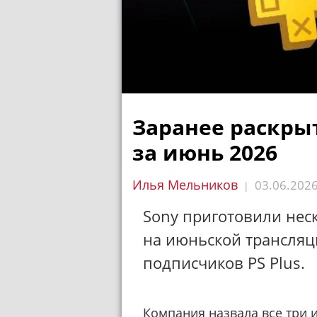
Заранее раскрыт
за июнь 2026
Илья Мельников
03.06.202
|
Sony приготовили нес
на июньской трансляци
подписчиков PS Plus.
Компания назвала все три 