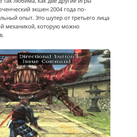
е так любима, как две другие игры
юченческий экшен 2004 года по-
льный опыт. Это шутер от третьего лица
ой механикой, которую можно
в.