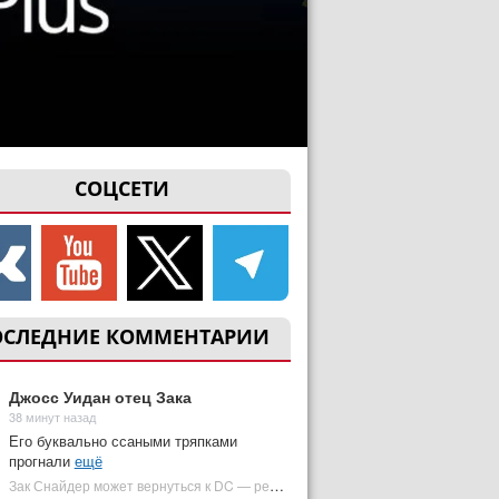
СОЦСЕТИ
ОСЛЕДНИЕ КОММЕНТАРИИ
Джосс Уидан отец Зака
38 минут назад
Его буквально ссаными тряпками
прогнали
ещё
Зак Снайдер может вернуться к DC — режиссер общался с Warner Bros. (фото) | Plugged In Ru