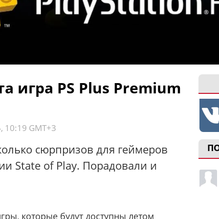
а игра PS Plus Premium
6, 10:19 GMT+3
колько сюрпризов для геймеров
П
и State of Play. Порадовали и
игры, которые будут доступны летом