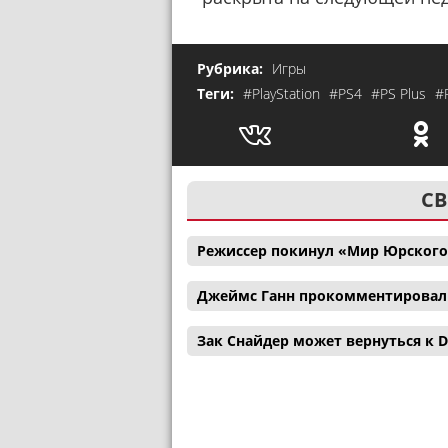
Рубрика:
Игры
Теги:
#PlayStation
#PS4
#PS Plus
#
СВ
Режиссер покинул «Мир Юрского
Джеймс Ганн прокомментировал с
Зак Снайдер может вернуться к D