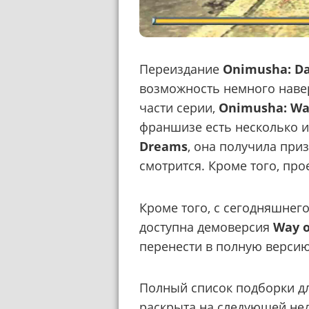
Переиздание
Onimusha: D
возможность немного наве
части серии,
Onimusha: Way
франшизе есть несколько 
Dreams
, она получила при
смотрится. Кроме того, пр
Кроме того, с сегодняшнего
доступна демоверсия
Way o
перенести в полную версию
Полный список подборки для
раскрыта на следующей нед