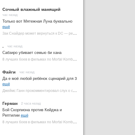
Сочный влажный манящий
час назад
Только вот Мятежная Луна буквально
ещё
Зак Снайдер может вернуться к DC — режиссер общался с Warner Bros. (фото) | Plugged In Ru
.
час назад
Сабзиро убивает семью би хана
8 лучших боев в фильмах по Mortal Kombat: от «Смертельной битвы» до «Мортал Комбат 2» | Plugged In Ru
Файги
час назад
Да е моё любой ребёнок сценарий для 3
ещё
Джеймс Ганн прокомментировал слух о съемках «Бэтмена 3» | Plugged In Ru
Герман
2 часа назад
Бой Скорпиона против Кейджа и
Рептилии
ещё
8 лучших боев в фильмах по Mortal Kombat: от «Смертельной битвы» до «Мортал Комбат 2» | Plugged In Ru