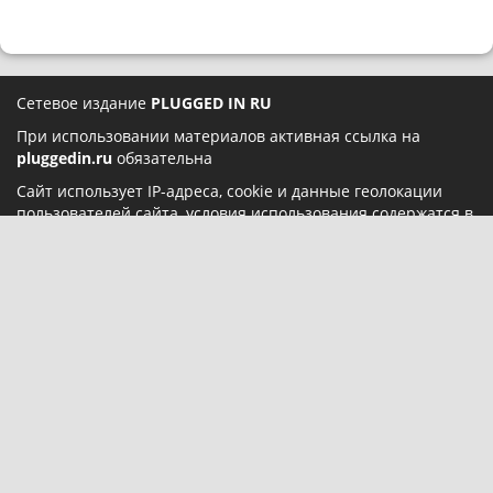
Сетевое издание
PLUGGED IN RU
При использовании материалов активная ссылка на
pluggedin.ru
обязательна
Сайт использует IP-адреса, cookie и данные геолокации
пользователей сайта, условия использования содержатся в
Политике конфиденциальности
и
Пользовательском
соглашении
Социальные сети:
О нас
Карта сайта
Реклама