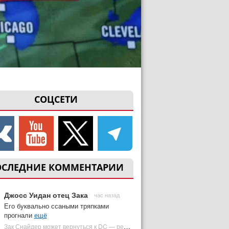
СОЦСЕТИ
ОСЛЕДНИЕ КОММЕНТАРИИ
Джосс Уидан отец Зака
час назад
Его буквально ссаными тряпками
прогнали
ещё
Зак Снайдер может вернуться к DC — режиссер общался с Warner Bros. (фото) | Plugged In Ru