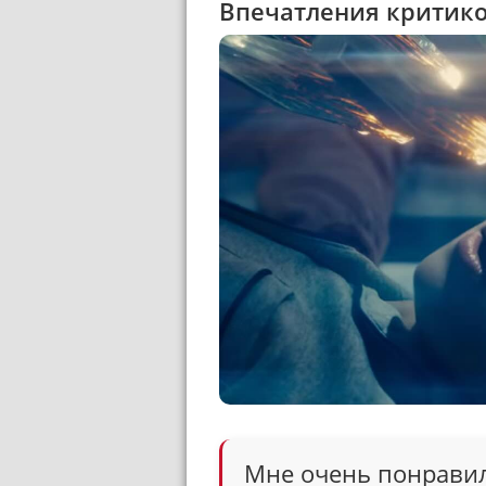
Впечатления критико
Мне очень понрави