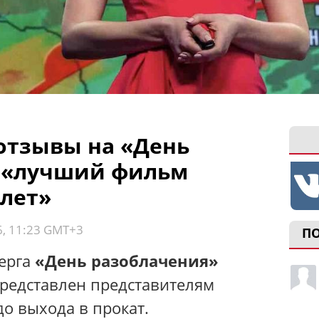
отзывы на «День
: «лучший фильм
 лет»
6, 11:23 GMT+3
П
ерга
«День разоблачения»
представлен представителям
до выхода в прокат.