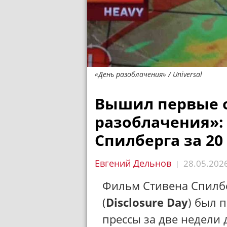
«День разоблачения» / Universal
Вышил первые 
разоблачения»
Спилберга за 20
Евгений Дельнов
28.05.202
|
Фильм Стивена Спилб
(
Disclosure Day
) был 
прессы за две недели 