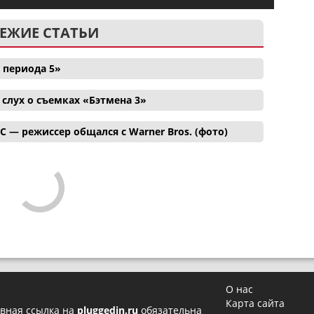
ЕЖИЕ СТАТЬИ
 периода 5»
лух о съемках «Бэтмена 3»
C — режиссер общался с Warner Bros. (фото)
О нас
Карта сайта
вная ссылка на
pluggedin.ru
обязательна