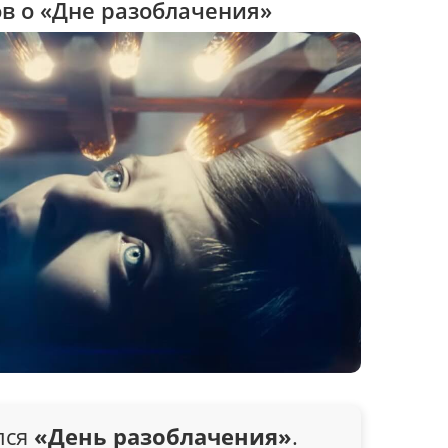
в о «Дне разоблачения»
лся
«День разоблачения»
.