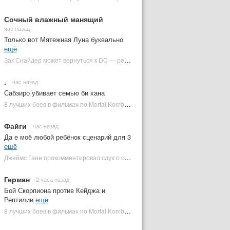
Сочный влажный манящий
час назад
Только вот Мятежная Луна буквально
ещё
Зак Снайдер может вернуться к DC — режиссер общался с Warner Bros. (фото) | Plugged In Ru
.
час назад
Сабзиро убивает семью би хана
8 лучших боев в фильмах по Mortal Kombat: от «Смертельной битвы» до «Мортал Комбат 2» | Plugged In Ru
Файги
час назад
Да е моё любой ребёнок сценарий для 3
ещё
Джеймс Ганн прокомментировал слух о съемках «Бэтмена 3» | Plugged In Ru
Герман
2 часа назад
Бой Скорпиона против Кейджа и
Рептилии
ещё
8 лучших боев в фильмах по Mortal Kombat: от «Смертельной битвы» до «Мортал Комбат 2» | Plugged In Ru