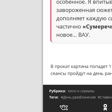
особенное. Я впитыв
завороженная сюже
дополняет каждую сц
частично
«Сумереч
новое… ВАУ.
В прокат картина попадет 
сеансы пройдут на день ра
Рубрика:
Кино и сериалы
Теги:
#День разоблачения
#Стивен