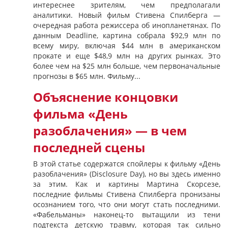
интереснее зрителям, чем предполагали
аналитики. Новый фильм Стивена Спилберга —
очередная работа режиссера об инопланетянах. По
данным Deadline, картина собрала $92,9 млн по
всему миру, включая $44 млн в американском
прокате и еще $48,9 млн на других рынках. Это
более чем на $25 млн больше, чем первоначальные
прогнозы в $65 млн. Фильму...
Объяснение концовки
фильма «День
разоблачения» — в чем
последней сцены
В этой статье содержатся спойлеры к фильму «День
разоблачения» (Disclosure Day), но вы здесь именно
за этим. Как и картины Мартина Скорсезе,
последние фильмы Стивена Спилберга пронизаны
осознанием того, что они могут стать последними.
«Фабельманы» наконец-то вытащили из тени
подтекста детскую травму, которая так сильно