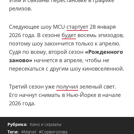
этим и связаны перестановке в графике
релизов.
Следующее шоу MCU
стартует
28 января
2026 года. В сезоне
будет
восемь эпизодов,
поэтому шоу закончится только к апрелю.
Судя по всему, второй сезон
«Рожденного
заново»
начнется в апреле, чтобы не
пересекаться с другим шоу киновселенной.
Третий сезон уже
получил
зеленый свет.
Его начнут снимать в Нью-Йорке в начале
2026 года.
Рубрика:
Кино и сериалы
Теги:
#Marvel
#Сорвиголова