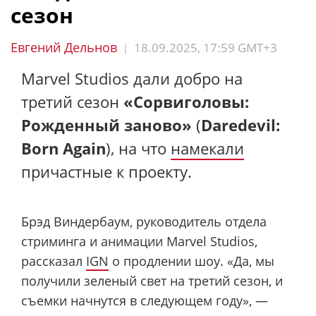
сезон
Евгений Дельнов
18.09.2025, 17:59 GMT+3
|
Marvel Studios дали добро на
третий сезон
«Сорвиголовы:
Рожденный заново»
(
Daredevil:
Born Again
), на что
намекали
причастные к проекту.
Брэд Виндербаум, руководитель отдела
стриминга и анимации Marvel Studios,
рассказал
IGN
о продлении шоу. «Да, мы
получили зеленый свет на третий сезон, и
съемки начнутся в следующем году», —