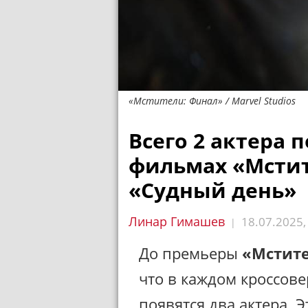
«Мстители: Финал» / Marvel Studios
Всего 2 актера 
фильмах «Мсти
«Судный день»
Линар Гимашев
18.07.2025
|
До премьеры
«Мстите
что в каждом кроссов
появятся два актера. Э