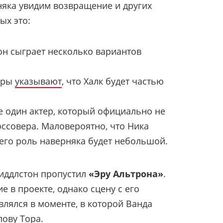
няка увидим возвращение и других
ых это:
 он сыграет несколько вариантов
еры
указывают
, что Халк будет частью
е один актер, который официально не
оссовера. Маловероятно, что Ника
 его роль наверняка будет небольшой.
Хиддлстон пропустил
«Эру Альтрона»
.
е в проекте, однако сцену с его
влялся в моменте, в которой Ванда
ову Тора.