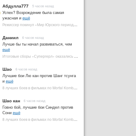
Абдулла777
5 часов назад
Успех? Возрождение была самая
ужасная и
ещё
Режиссер покинул «Мир Юрского периода 5» | Plugged In Ru
Даниил
6 часов назад
Лучше бы ты начал развиваться, чем
ещё
Итоговые сборы «Супергерл» оказались худшими для DC за два десятилетия | Plugged In Ru
Шао
6 часов назад
Лучшие бои Лю кан против Шанг тсунга
и
ещё
8 лучших боев в фильмах по Mortal Kombat: от «Смертельной битвы» до «Мортал Комбат 2» | Plugged In Ru
Шао кан
6 часов назад
Говно бой, лучшие бои Синдел против
Сони
ещё
8 лучших боев в фильмах по Mortal Kombat: от «Смертельной битвы» до «Мортал Комбат 2» | Plugged In Ru