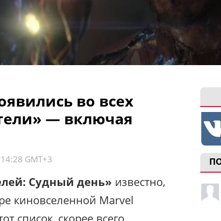
появились во всех
тели» — включая
, 14:28 GMT+3
П
лей: Судный день»
известно,
ере киновселенной Marvel
тот список, скорее всего,