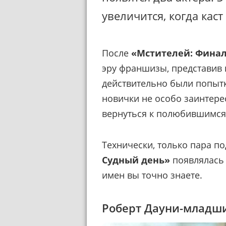
увеличится, когда каст
После
«Мстителей: Фина
эру франшизы, представив 
действительно были попытк
новички не особо заинтер
вернуться к полюбившимся
Технически, только пара п
Судный день»
появлялась 
имен вы точно знаете.
Роберт Дауни-младш