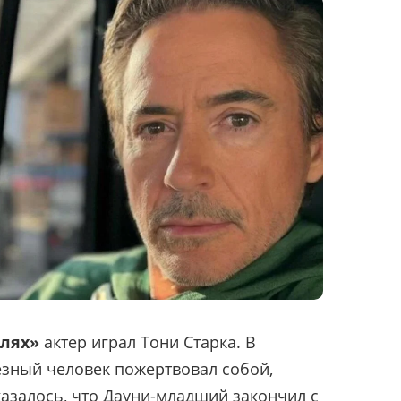
лях»
актер играл Тони Старка. В
зный человек пожертвовал собой,
казалось, что Дауни-младший закончил с