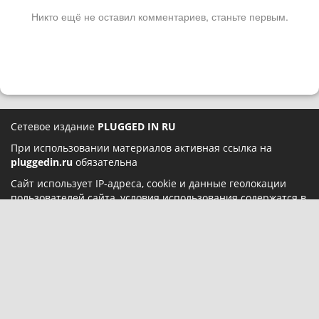
Никто ещё не оставил комментариев, станьте первым.
Сетевое издание
PLUGGED IN RU
При использовании материалов активная ссылка на
pluggedin.ru
обязательна
Сайт использует IP-адреса, cookie и данные геолокации
пользователей сайта, условия использования содержатся в
Политике конфиденциальности
и
Пользовательском
соглашении
Социальные сети:
О нас