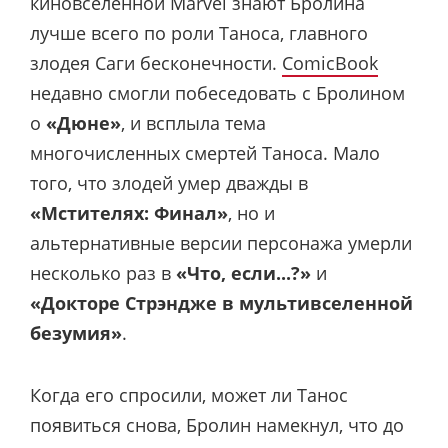
киновселенной Marvel знают Бролина
лучше всего по роли Таноса, главного
злодея Саги бесконечности.
ComicBook
недавно смогли побеседовать с Бролином
о
«Дюне»
, и всплыла тема
многочисленных смертей Таноса. Мало
того, что злодей умер дважды в
«Мстителях: Финал»
, но и
альтернативные версии персонажа умерли
несколько раз в
«Что, если...?»
и
«Докторе Стрэндже в мультивселенной
безумия»
.
Когда его спросили, может ли Танос
появиться снова, Бролин намекнул, что до