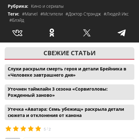
Рубрика:
Кино и сериалы
Теги:
#Marvel
#Мстители
#Доктор Стрэндж
#Людей Икс
#Блэйд
СВЕЖИЕ СТАТЬИ
Слухи раскрыли смерть героя и детали Брейника в
«Человеке завтрашнего дня»
Уточнен таймлайн 3 сезона «Сорвиголовы:
Рожденный заново»
Утечка «Аватара: Семь убежищ» раскрыла детали
сюжета и отклонения от канона
/
5
2