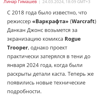
Линар Гимашев
24.03.2024, 18:09 GMT+3
|
C 2018 года было известно, что
режиссер
«Варкрафта»
(
Warcraft
)
Данкан Джонс возьмется за
экранизацию комикса
Rogue
Trooper
, однако проект
практически затерялся в тени до
января 2024 года, когда были
раскрыты детали каста. Теперь же
появились новые технические
подробности.